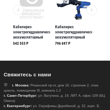
Кабелерез
Кабелерез
Кабеле
ический
электрогидравлический
электрогидравлический
электр
й
аккумуляторный
аккумуляторный
аккуму
я
Klauke esg85cl, для
Klauke до 105 мм
Klauke 
542 553 Р
796 697 Р
713 973
, 18
cu- и (klkESG85CL)
(klkES105L)
кабеля
мм, в (
Свяжитесь с нами
г. Москва:
Рязанский пр-кт, дом 16, строение 2, этаж
цоколь, помещение III, комната 1.2
г. Санкт-Петербург:
ул. Ватутина, д. 19, ЛИТ А, офис 109 (БЦ
Омега)
г. Екатеринбург:
ул. Серафимы Дерябиной, д. 32, корп. Б,