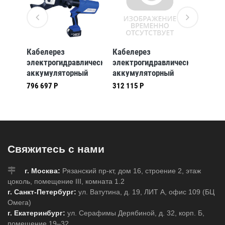
Кабелерез
Кабелерез
Кабеле
ический
электрогидравлический
электрогидравлический
электр
й
аккумуляторный
аккумуляторный
аккуму
l- и
Klauke до 105 мм
Klauke esg25cl, для
Klauke 
796 697 Р
312 115 Р
292 382
 45
(klkES105L)
cu (klkESG25CL)
кабеля
L)
в, 1 (k
Свяжитесь с нами
г. Москва:
Рязанский пр-кт, дом 16, строение 2, этаж
цоколь, помещение III, комната 1.2
г. Санкт-Петербург:
ул. Ватутина, д. 19, ЛИТ А, офис 109 (БЦ
Омега)
г. Екатеринбург:
ул. Серафимы Дерябиной, д. 32, корп. Б,
помещение 19–32