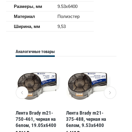
Размеры, мм
9.53x6400
Материал
Полиэстер
Ширина, мм
9,53
Аналогичные товары
Лента Brady m21-
Лента Brady m21-
Трубка
750-461, черная на
375-488, черная на
термоу
c-
белом, 19.05x6400
белом, 9.53x6400
Brady 
на
мм, Полиэстер
мм, Полиэстер
342,мм