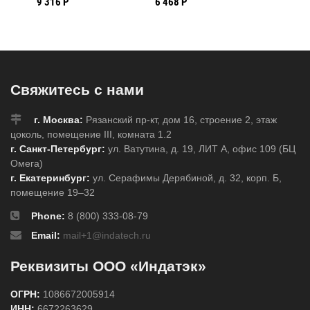
9 316 Р
6 468 Р
12 451 
белом,
мм
Свяжитесь с нами
г. Москва:
Рязанский пр-кт, дом 16, строение 2, этаж
цоколь, помещение III, комната 1.2
г. Санкт-Петербург:
ул. Ватутина, д. 19, ЛИТ А, офис 109 (БЦ
Омега)
г. Екатеринбург:
ул. Серафимы Дерябиной, д. 32, корп. Б,
помещение 19–32
Phone:
8 (800) 333-08-79
Email:
mail+1@indatech.ru
Реквизиты ООО «Индатэк»
ОГРН:
1086672005914
ИНН:
6672263629