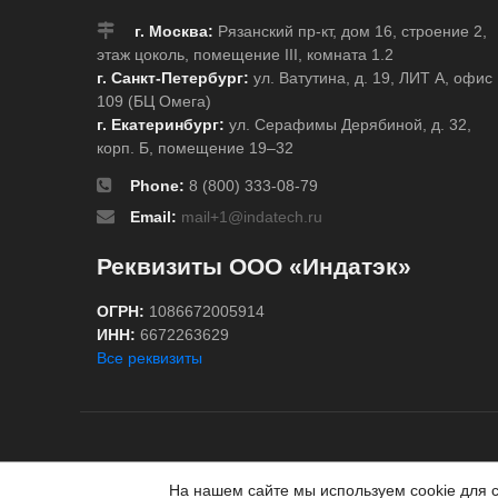
г. Москва:
Рязанский пр-кт, дом 16, строение 2,
этаж цоколь, помещение III, комната 1.2
г. Санкт-Петербург:
ул. Ватутина, д. 19, ЛИТ А, офис
109 (БЦ Омега)
г. Екатеринбург:
ул. Серафимы Дерябиной, д. 32,
корп. Б, помещение 19–32
Phone:
8 (800) 333-08-79
Email:
mail+1@indatech.ru
Реквизиты ООО «Индатэк»
ОГРН:
1086672005914
ИНН:
6672263629
Все реквизиты
Все права защищены © 2020
ГК «Индатэк»
Все права
Данный сайт не является публичной офертой, опреде
На нашем сайте мы используем cookie для 