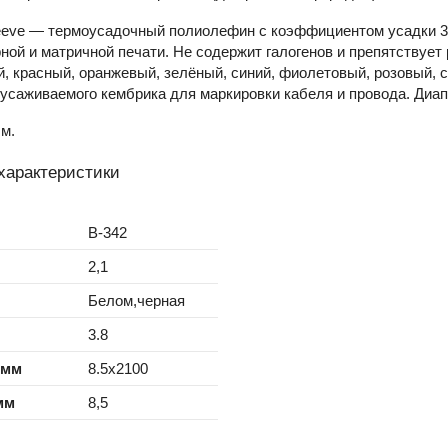
eeve — термоусадочный полиолефин с коэффициентом усадки 3
ой и матричной печати. Не содержит галогенов и препятствует
, красный, оранжевый, зелёный, синий, фиолетовый, розовый, 
усаживаемого кембрика для маркировки кабеля и провода. Диапа
 м.
характеристики
B-342
2,1
Белом,черная
3.8
 мм
8.5x2100
мм
8,5