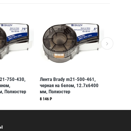
21-750-430,
Лента Brady m21-500-461,
Лента Bra
чном,
черная на белом, 12.7x6400
черная на
м, Полиэстер
мм, Полиэстер
мм, Полиэ
8 146 Р
8 756 Р
ы