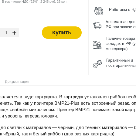
В том числе НДС (22%): 2 245 руб. 26 коп..
Работаем с Н
Бесплатная дос
-
РФ при заказе от
+
Купить
Наличие товара
складах в РФ (у
менеджера)
Гарантийный и
постгарантийны
Документация
вляется в виде картриджа. В картридж установлен риббон необ
ечать. Так как у принтера BMP21-Plus есть встроенный резак, 
ридж снабжён микрочипом. Принтер BMP21 понимает какой картр
и уровень нагрева головки.
для светлых материалов — чёрный, для тёмных материалов — 
к чёрный, так и белый риббон (два разных картриджа).