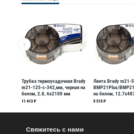
88,
Трубка термоусадочная Brady
Лента Brady m21-
x6400
m21-125-c-342,мм, черная на
BMP21Plus/BMP210
белом, 2.8, 6x2100 мм
на белом, 12.7x48
Нейлон
11 413 Р
5 515 Р
Свяжитесь с нами