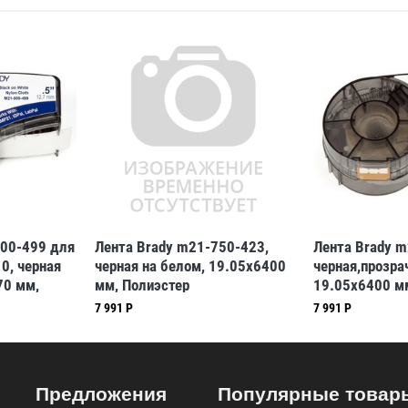
500-499 для
Лента Brady m21-750-423,
Лента Brady m
, черная
черная на белом, 19.05x6400
черная,прозра
70 мм,
мм, Полиэстер
19.05x6400 м
7 991 Р
7 991 Р
Предложения
Популярные товар