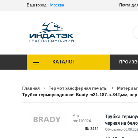
Ваш город:
Москва
Почта для
КАТАЛОГ
ПРОИЗВ
Главная
Термотрансферная печать
Материал
Трубка термоусадочная Brady m21-187-c-342,мм, черн
Трубка термоу
Арт.
brd110924
черная на бело
ID: 2431
Обновлено 06.08.202