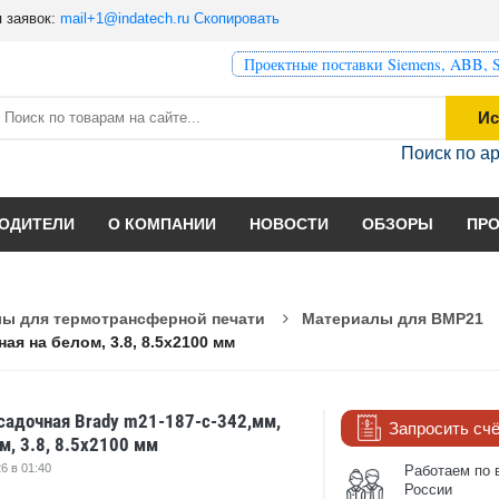
 заявок:
mail+1@indatech.ru
Скопировать
Проектные поставки Siemens, ABB, S
Ис
Поиск по а
ОДИТЕЛИ
О КОМПАНИИ
НОВОСТИ
ОБЗОРЫ
ПР
ы для термотрансферной печати
Материалы для BMP21
ая на белом, 3.8, 8.5x2100 мм
садочная Brady m21-187-c-342,мм,
Запросить сч
м, 3.8, 8.5x2100 мм
6 в 01:40
Работаем по 
России