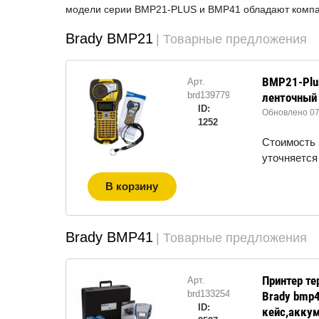
модели серии BMP21-PLUS и BMP41 обладают компак
Brady BMP21
| Товарные предложения
BMP21-Plu
Арт.
brd139779
ленточный
ID:
Обновлено 07.
1252
Стоимость
уточняется
В корзину
Brady BMP41
| Товарные предложения
Принтер т
Арт.
brd133254
Brady bmp4
ID:
кейс,аккум