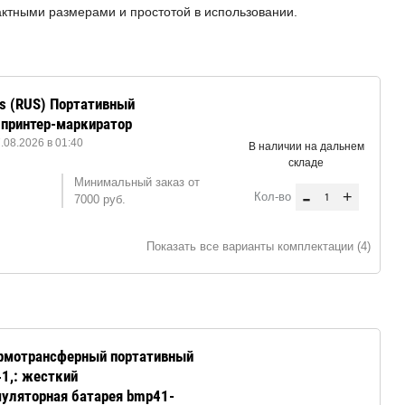
тными размерами и простотой в использовании.
s (RUS) Портативный
 принтер-маркиратор
08.2026 в 01:40
В наличии на дальнем
складе
Минимальный заказ от
-
+
Кол-во
7000 руб.
Показать все варианты комплектации (4)
ермотрансферный портативный
1,: жесткий
уляторная батарея bmp41-