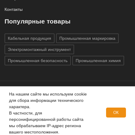
Контакты
Популярные товары
Кабельная продукция
Промышленная маркировка
Электромонтажный инструмент
Промышленная безопасность
Промышленная химия
На нашем сайте мы используем cookie
Все права защищены © 2020
ГК «Индатэк»
Все права
для сбора информации технического
защищены.
Использование материалов с сайта запрещено.
характера.
Данный сайт не является публичной офертой, определяемой
ОК
В частности, для
положениями статей 437 (2) ГК РФ.
персонифицированной работы сайта
мы обрабатываем IP-адрес региона
вашего местоположения.