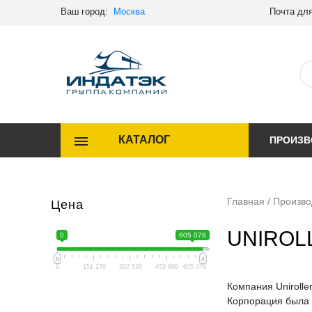
Ваш город:
Москва
Почта для
КАТАЛОГ
ПРОИЗВ
Главная
/
Произво
Цена
UNIROL
0
605 078
0
151 270
302 539
453 809
605 078
Компания Unirolle
Корпорация была 