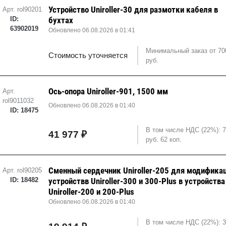
Устройство Uniroller-30 для размотки кабеля в
Арт. rol90201
ID:
бухтах
63902019
Обновлено 06.08.2026 в 01:41
Минимальный заказ от 70
Стоимость уточняется
руб.
Ось-опора Uniroller-901, 1500 мм
Арт.
rol9011032
Обновлено 06.08.2026 в 01:40
ID: 18475
В том числе НДС (22%): 7
41 977 ₽
руб. 62 коп.
Сменный сердечник Uniroller-205 для модифика
Арт. rol90205
ID: 18482
устройствв Uniroller-300 и 300-Plus в устройства
Uniroller-200 и 200-Plus
Обновлено 06.08.2026 в 01:40
В том числе НДС (22%): 3