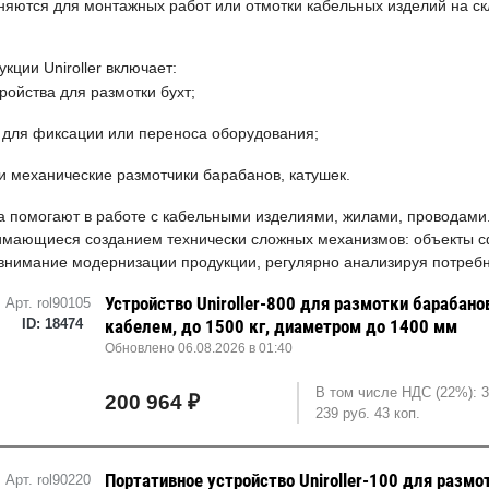
яются для монтажных работ или отмотки кабельных изделий на скл
кции Uniroller включает:
ройства для размотки бухт;
 для фиксации или переноса оборудования;
и механические размотчики барабанов, катушек.
а помогают в работе с кабельными изделиями, жилами, проводами.
имающиеся созданием технически сложных механизмов: объекты с
внимание модернизации продукции, регулярно анализируя потребн
Устройство Uniroller-800 для размотки барабано
Арт. rol90105
ID: 18474
кабелем, до 1500 кг, диаметром до 1400 мм
Обновлено 06.08.2026 в 01:40
В том числе НДС (22%): 
200 964 ₽
239 руб. 43 коп.
Портативное устройство Uniroller-100 для размо
Арт. rol90220