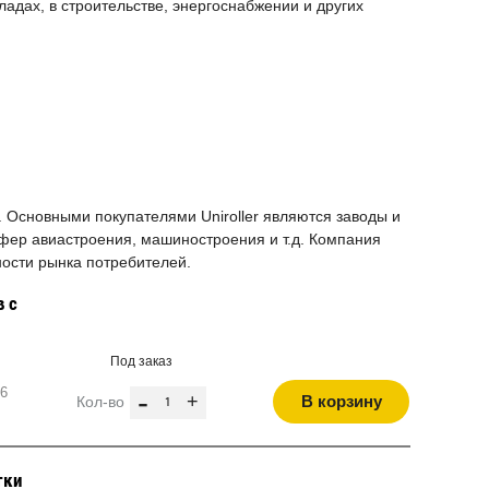
адах, в строительстве, энергоснабжении и других
 Основными покупателями Uniroller являются заводы и
фер авиастроения, машиностроения и т.д. Компания
ости рынка потребителей.
в с
Под заказ
36
-
+
В корзину
Кол-во
тки