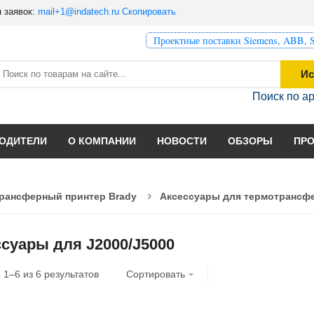
 заявок:
mail+1@indatech.ru
Скопировать
Проектные поставки Siemens, ABB, S
Ис
Поиск по а
ОДИТЕЛИ
О КОМПАНИИ
НОВОСТИ
ОБЗОРЫ
ПР
рансферный принтер Brady
Аксессуары для термотрансф
суары для J2000/J5000
о
1
–
6
из
6
результатов
Сортировать