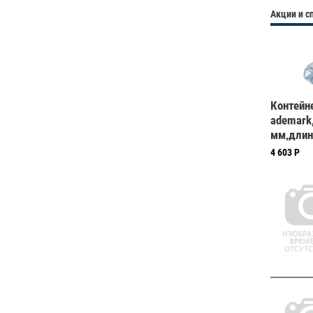
Акции и 
Контейн
ademark
мм,длин
AC-3-L16
4 603 Р
упаковк