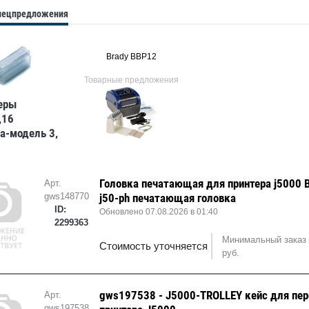
спецпредложения
Brady BBP12
Товарные предложения
еры
,16
а-модель 3,
, в
е, 1000 шт
Головка печатающая для принтера j5000 
Арт.
gws148770
j50-ph печатающая головка
ID:
Обновлено 07.08.2026 в 01:40
2299363
Минимальный заказ 
Стоимость уточняется
руб.
gws197538 - J5000-TROLLEY кейс для пе
Арт.
gws197538