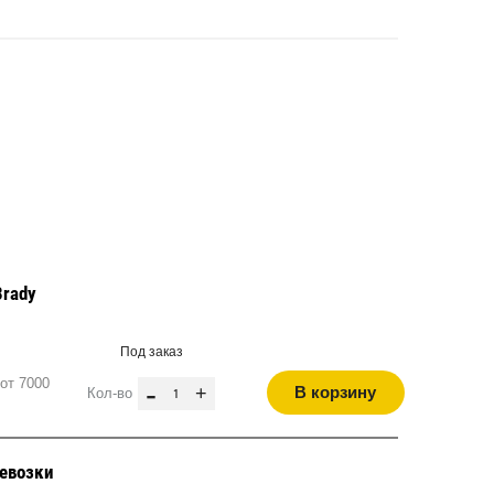
Brady
Под заказ
от 7000
-
+
В корзину
Кол-во
ревозки