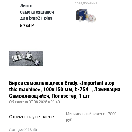
предложения
Лента
самоклеящаяся
для bmp21 plus
M21-250-595-YL
5 244 Р
Бирки самоклеющиеся Brady, «important stop
this machine», 100x150 мм, b-7541, Ламинация,
Самоклеющийся, Полиэстер, 1 шт
Обновлено 07.08.2026 в 01:40
Минимальный заказ от 7000
Стоимость уточняется
руб.
Арт. gws230786