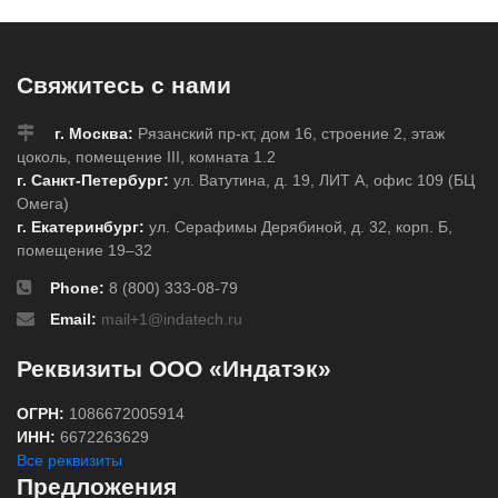
Свяжитесь с нами
г. Москва:
Рязанский пр-кт, дом 16, строение 2, этаж
цоколь, помещение III, комната 1.2
г. Санкт-Петербург:
ул. Ватутина, д. 19, ЛИТ А, офис 109 (БЦ
Омега)
г. Екатеринбург:
ул. Серафимы Дерябиной, д. 32, корп. Б,
помещение 19–32
Phone:
8 (800) 333-08-79
Email:
mail+1@indatech.ru
Реквизиты ООО «Индатэк»
ОГРН:
1086672005914
ИНН:
6672263629
Все реквизиты
Предложения