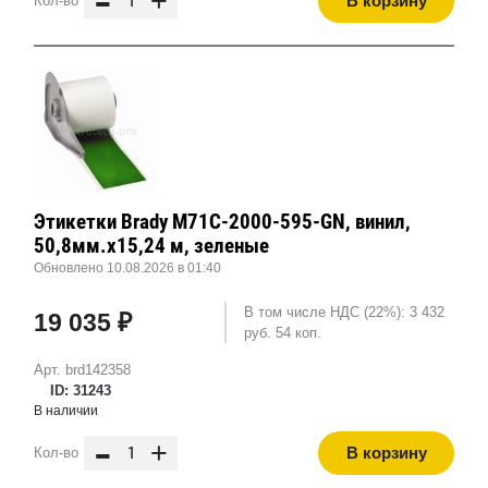
-
+
В корзину
Кол-во
Этикетки Brady M71C-2000-595-GN, винил,
50,8мм.х15,24 м, зеленые
Обновлено 10.08.2026 в 01:40
В том числе НДС (22%): 3 432
19 035 ₽
руб. 54 коп.
Арт. brd142358
ID: 31243
В наличии
-
+
В корзину
Кол-во