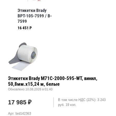
Этикетки Brady
BPT-105-7599 / B-
7599
16 451 Р
Этикетки Brady M71C-2000-595-WT, винил,
50,8мм.х15,24 м, белые
Обновлено 10.08.2026 в 01:40
В том числе НДС (22%): 3 243
17 985 ₽
руб. 19 коп.
Арт. brd142363