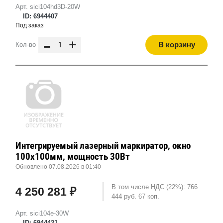
Арт. sici104hd3D-20W
ID: 6944407
Под заказ
-
+
В корзину
Кол-во
Интегрируемый лазерный маркиратор, окно
100х100мм, мощность 30Вт
Обновлено 07.08.2026 в 01:40
В том числе НДС (22%): 766
4 250 281 ₽
444 руб. 67 коп.
Арт. sici104e-30W
ID: 6944421