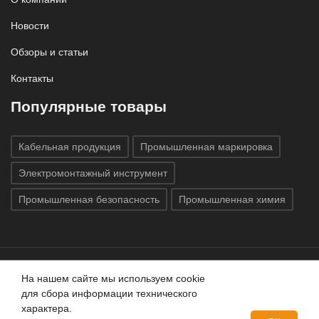
Новости
Обзоры и статьи
Контакты
Популярные товары
Кабельная продукция
Промышленная маркировка
Электромонтажный инструмент
Промышленная безопасность
Промышленная химия
На нашем сайте мы используем cookie
Все права защищены © 2020
ГК «Индатэк»
Все права
для сбора информации технического
защищены.
Использование материалов с сайта запрещено.
характера.
Данный сайт не является публичной офертой, определяемой