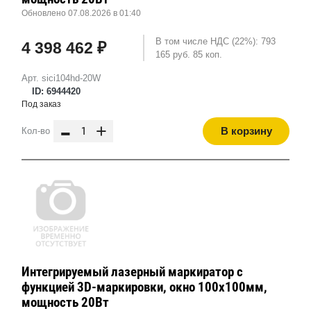
Обновлено 07.08.2026 в 01:40
В том числе НДС (22%): 793
4 398 462 ₽
165 руб. 85 коп.
Арт. sici104hd-20W
ID: 6944420
Под заказ
-
+
В корзину
Кол-во
Интегрируемый лазерный маркиратор с
функцией 3D-маркировки, окно 100х100мм,
мощность 20Вт