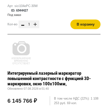
Арт. sici104ePC-30W
ID: 6944427
Под заказ
-
+
В корзину
Кол-во
Интегрируемый лазерный маркиратор
повышенной контрастности с функцией 3D-
маркировки, окно 100х100мм,
Обновлено 07.08.2026 в 01:40
В том числе НДС (22%): 1 108
6 145 766 ₽
253 руб. 69 коп.