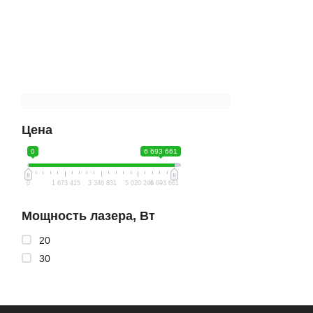
Цена
0
6 693 661
0
1 673 415
3 346 831
5 020 246
6 693 661
Мощность лазера, Вт
20
30