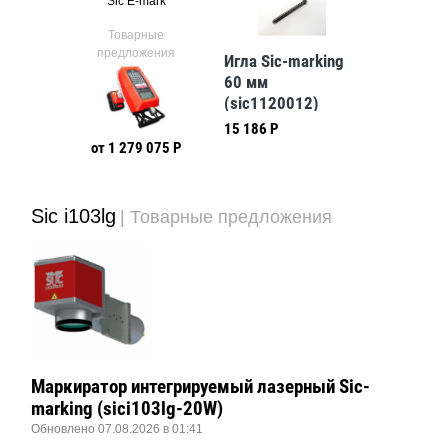
p63
Sic E-mark
Sic
ые
Товарные
Тов
ния
предложения
предл
Игла Sic-marking
60 мм
(sic1120012)
15 186 Р
87 Р
от 1 279 075 Р
от 79
Sic i103lg
| Товарные предложения
Маркиратор интегрируемый лазерный Sic-
marking (sici103lg-20W)
Обновлено 07.08.2026 в 01:41