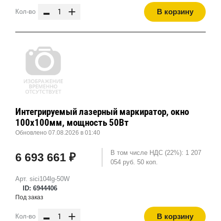
-
+
В корзину
Кол-во
Интегрируемый лазерный маркиратор, окно
100х100мм, мощность 50Вт
Обновлено 07.08.2026 в 01:40
В том числе НДС (22%): 1 207
6 693 661 ₽
054 руб. 50 коп.
Арт. sici104lg-50W
ID: 6944406
Под заказ
-
+
В корзину
Кол-во