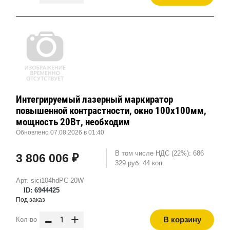
Интегрируемый лазерный маркиратор
повышенной контрастности, окно 100х100мм,
мощность 20Вт, необходим
Обновлено 07.08.2026 в 01:40
В том числе НДС (22%): 686
3 806 006 ₽
329 руб. 44 коп.
Арт. sici104hdPC-20W
ID: 6944425
Под заказ
-
+
В корзину
Кол-во