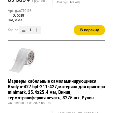
/ рулон
154 руб. 68 коп.
Арт. gws710116
ID: 5018
Под заказ
-
+
В корзину
Кол-во
Маркеры кабельные самоламинирующиеся
Brady в-427 bpt-211-427,материал для принтера
minimark, 25.4x25.4 мм, Винил,
термотрансферная печать, 3275 шт, Рулон
Обновлено 07.08.2026 в 01:40