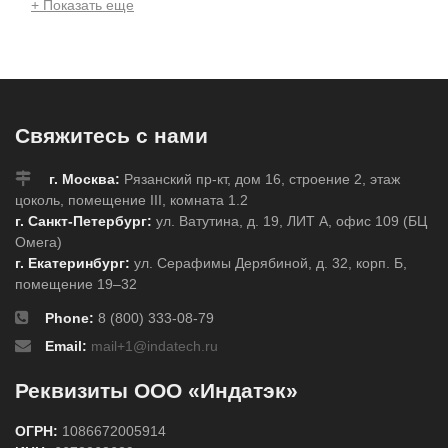
+ Показать еще
Свяжитесь с нами
г. Москва:
Рязанский пр-кт, дом 16, строение 2, этаж
цоколь, помещение III, комната 1.2
г. Санкт-Петербург:
ул. Ватутина, д. 19, ЛИТ А, офис 109 (БЦ
Омега)
г. Екатеринбург:
ул. Серафимы Дерябиной, д. 32, корп. Б,
помещение 19–32
Phone:
8 (800) 333-08-79
Email:
mail+1@indatech.ru
Реквизиты ООО «Индатэк»
ОГРН:
1086672005914