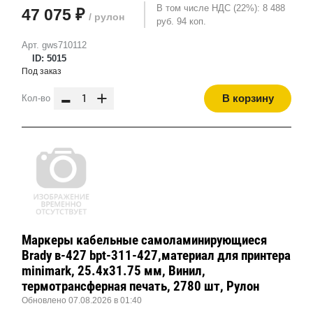
В том числе НДС (22%): 8 488
47 075 ₽
/ рулон
руб. 94 коп.
Арт. gws710112
ID: 5015
Под заказ
-
+
В корзину
Кол-во
Маркеры кабельные самоламинирующиеся
Brady в-427 bpt-311-427,материал для принтера
minimark, 25.4x31.75 мм, Винил,
термотрансферная печать, 2780 шт, Рулон
Обновлено 07.08.2026 в 01:40