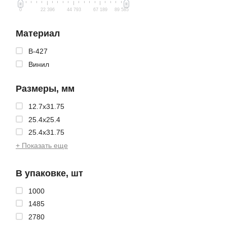
0
22 396
44 793
67 189
89 585
Материал
B-427
Винил
Размеры, мм
12.7x31.75
25.4x25.4
25.4x31.75
+ Показать еще
В упаковке, шт
1000
1485
2780