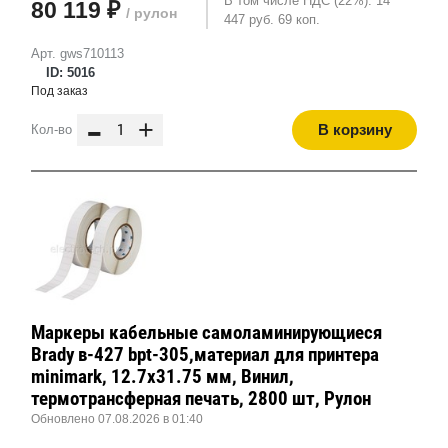
В том числе НДС (22%): 14
80 119 ₽
/ рулон
447 руб. 69 коп.
Арт. gws710113
ID: 5016
Под заказ
-
+
В корзину
Кол-во
Маркеры кабельные самоламинирующиеся
Brady в-427 bpt-305,материал для принтера
minimark, 12.7x31.75 мм, Винил,
термотрансферная печать, 2800 шт, Рулон
Обновлено 07.08.2026 в 01:40