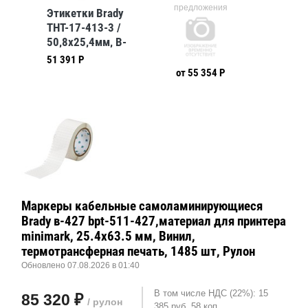
предложения
Этикетки Brady
THT-17-413-3 /
50,8x25,4мм, B-
413
51 391 Р
от 55 354 Р
Маркеры кабельные самоламинирующиеся
Brady в-427 bpt-511-427,материал для принтера
minimark, 25.4x63.5 мм, Винил,
термотрансферная печать, 1485 шт, Рулон
Обновлено 07.08.2026 в 01:40
В том числе НДС (22%): 15
85 320 ₽
/ рулон
385 руб. 58 коп.