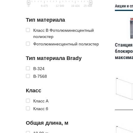
Акции и 
0
6 475
12 949
19 424
25 898
Тип материала
Класс B Фотолюминесцентный
полиэстер
Фотолюминесцентный полиэстер
Станция
блокиро
максим
Тип материала Brady
большая
B-324
762x63
B-7568
Класс
Класс А
Класс б
Общая длина, м