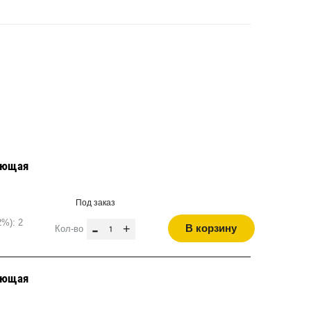
ающая
Под заказ
2%): 2
-
+
В корзину
Кол-во
ающая