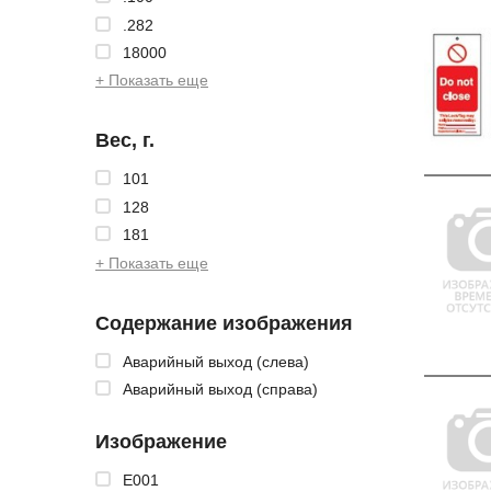
.282
18000
+ Показать еще
Вес, г.
101
128
181
+ Показать еще
Содержание изображения
Аварийный выход (слева)
Аварийный выход (справа)
Изображение
E001