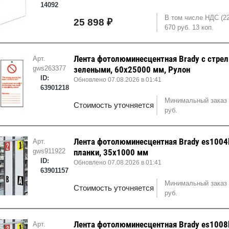
14092
В том числе НДС (2
25 898 ₽
670 руб. 13 коп.
Лента фотолюминесцентная Brady с стрел
Арт.
gws263377
зелеными, 60x25000 мм, Рулон
ID:
Обновлено 07.08.2026 в 01:41
63901218
Минимальный заказ 
Стоимость уточняется
руб.
Лента фотолюминесцентная Brady es1004
Арт.
gws911922
планки, 35x1000 мм
ID:
Обновлено 07.08.2026 в 01:41
63901157
Минимальный заказ 
Стоимость уточняется
руб.
Лента фотолюминесцентная Brady es1008
Арт.