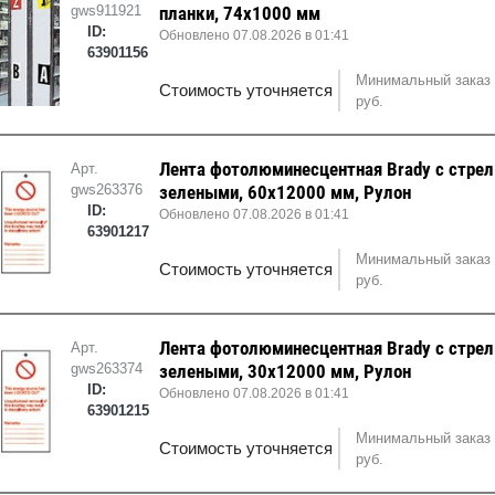
gws911921
планки, 74x1000 мм
ID:
Обновлено 07.08.2026 в 01:41
63901156
Минимальный заказ 
Стоимость уточняется
руб.
Лента фотолюминесцентная Brady с стрел
Арт.
gws263376
зелеными, 60x12000 мм, Рулон
ID:
Обновлено 07.08.2026 в 01:41
63901217
Минимальный заказ 
Стоимость уточняется
руб.
Лента фотолюминесцентная Brady с стрел
Арт.
gws263374
зелеными, 30x12000 мм, Рулон
ID:
Обновлено 07.08.2026 в 01:41
63901215
Минимальный заказ 
Стоимость уточняется
руб.