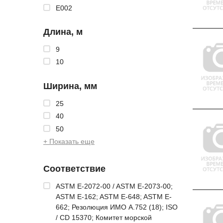
E002
Длина, м
9
10
Ширина, мм
25
40
50
+ Показать еще
Соответствие
ASTM E-2072-00 / ASTM E-2073-00;
ASTM E-162; ASTM E-648; ASTM E-
662; Резолюция ИМО A.752 (18); ISO
/ CD 15370; Комитет морской