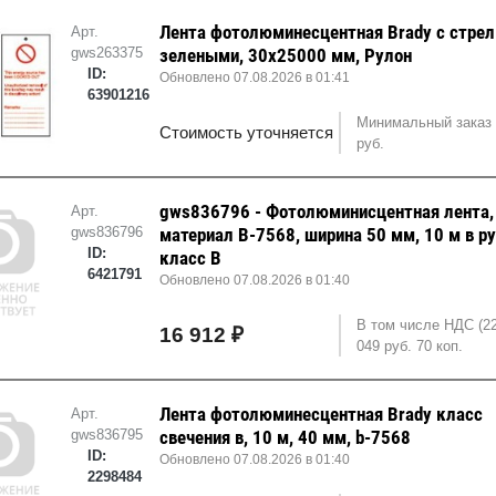
Лента фотолюминесцентная Brady с стрел
Арт.
gws263375
зелеными, 30x25000 мм, Рулон
ID:
Обновлено 07.08.2026 в 01:41
63901216
Минимальный заказ 
Стоимость уточняется
руб.
gws836796 - Фотолюминисцентная лента,
Арт.
gws836796
материал B-7568, ширина 50 мм, 10 м в ру
ID:
класс B
6421791
Обновлено 07.08.2026 в 01:40
В том числе НДС (2
16 912 ₽
049 руб. 70 коп.
Лента фотолюминесцентная Brady класс
Арт.
gws836795
свечения в, 10 м, 40 мм, b-7568
ID:
Обновлено 07.08.2026 в 01:40
2298484