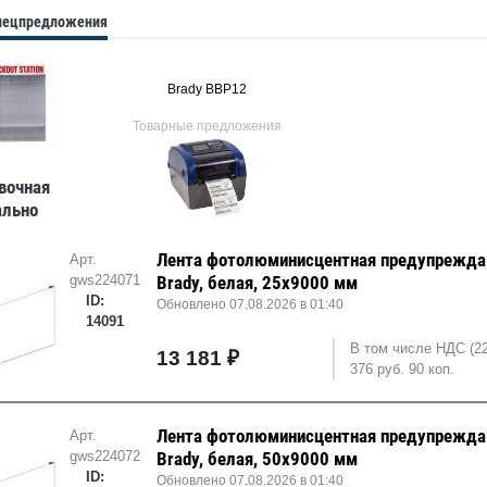
спецпредложения
Brady BBP12
Товарные предложения
вочная
ально
 Brady,
5x133 мм
Лента фотолюминисцентная предупрежд
Арт.
gws224071
Brady, белая, 25x9000 мм
ID:
Обновлено 07.08.2026 в 01:40
14091
В том числе НДС (2
13 181 ₽
376 руб. 90 коп.
Лента фотолюминисцентная предупрежд
Арт.
gws224072
Brady, белая, 50x9000 мм
ID:
Обновлено 07.08.2026 в 01:40