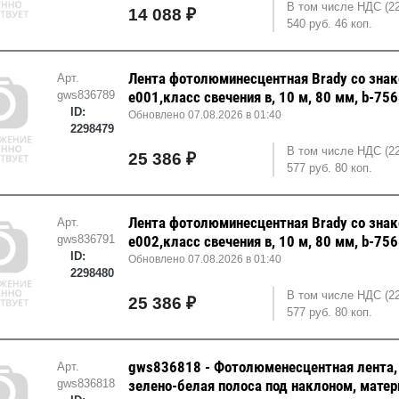
В том числе НДС (2
14 088 ₽
540 руб. 46 коп.
Лента фотолюминесцентная Brady со знак
Арт.
gws836789
е001,класс свечения в, 10 м, 80 мм, b-75
ID:
Обновлено 07.08.2026 в 01:40
2298479
В том числе НДС (2
25 386 ₽
577 руб. 80 коп.
Лента фотолюминесцентная Brady со знак
Арт.
gws836791
е002,класс свечения в, 10 м, 80 мм, b-75
ID:
Обновлено 07.08.2026 в 01:40
2298480
В том числе НДС (2
25 386 ₽
577 руб. 80 коп.
gws836818 - Фотолюменесцентная лента,
Арт.
gws836818
зелено-белая полоса под наклоном, мате