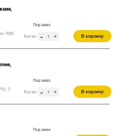
ками,
Под заказ
от 7000
-
+
В корзину
Кол-во
лоне,
Под заказ
2%): 3
-
+
В корзину
Кол-во
Под заказ