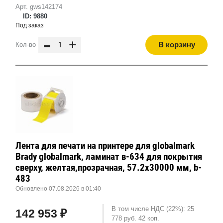
Арт. gws142174
ID: 9880
Под заказ
-
+
В корзину
Кол-во
Лента для печати на принтере для globalmark
Brady globalmark, ламинат в-634 для покрытия
сверху, желтая,прозрачная, 57.2x30000 мм, b-
483
Обновлено 07.08.2026 в 01:40
В том числе НДС (22%): 25
142 953 ₽
778 руб. 42 коп.