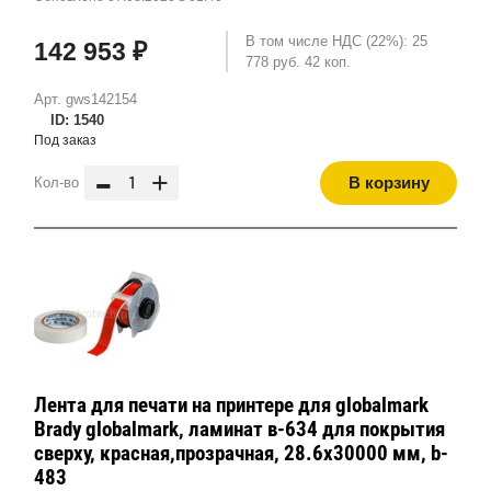
В том числе НДС (22%): 25
142 953 ₽
778 руб. 42 коп.
Арт. gws142154
ID: 1540
Под заказ
-
+
В корзину
Кол-во
Лента для печати на принтере для globalmark
Brady globalmark, ламинат в-634 для покрытия
сверху, красная,прозрачная, 28.6x30000 мм, b-
483