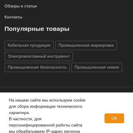
Обзоры и статьи
Контакты
Популярные товары
Кабельная продукция
Промышленная маркировка
Электромонтажный инструмент
Промышленная безопасность
Промышленная химия
На нашем сайте мы используем cookie
Все права защищены © 2020
ГК «Индатэк»
Все права
для сбора информации технического
защищены.
Использование материалов с сайта запрещено.
характера.
Данный сайт не является публичной офертой, определяемой
ОК
В частности, для
положениями статей 437 (2) ГК РФ.
персонифицированной работы сайта
мы обрабатываем IP-адрес региона