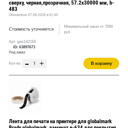
сверху, черная,прозрачная, 57.2x30000 мм, b-
483
Обновлено 07.08.2026 в 01:40
Минимальный заказ от 7000
Стоимость уточняется
руб.
Арт. gws142158
ID: 63897673
Под заказ
-
+
В корзину
Кол-во
Лента для печати на принтере для globalmark
Brady globalmark, ламинат в-634 для покрытия