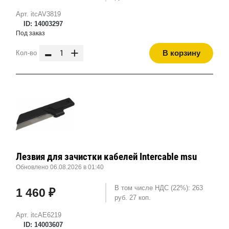
Арт. itcAV3819
ID: 14003297
Под заказ
-
+
В корзину
Кол-во
Лезвия для зачистки кабелей Intercable msu
Обновлено 06.08.2026 в 01:40
В том числе НДС (22%): 263
1 460 ₽
руб. 27 коп.
Арт. itcAE6219
ID: 14003607