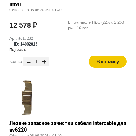
imsii
Обновлено 06.08.2026 в 01:40
В том числе НДС (22%): 2 268
12 578 ₽
руб. 16 коп.
Арт. itc17232
ID: 14002813
Под заказ
-
+
В корзину
Кол-во
Лезвие запасное зачистки кабеля Intercable для
av6220