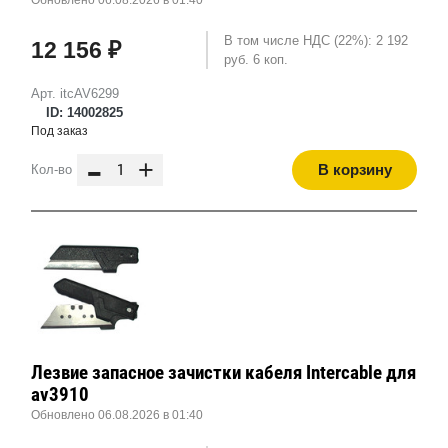
Обновлено 06.08.2026 в 01:40
В том числе НДС (22%): 2 192
12 156 ₽
руб. 6 коп.
Арт. itcAV6299
ID: 14002825
Под заказ
-
+
В корзину
Кол-во
Лезвие запасное зачистки кабеля Intercable для
av3910
Обновлено 06.08.2026 в 01:40