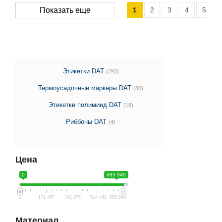
1
2
3
4
5
Показать еще
Этикетки DAT
(293)
Термоусадочные маркеры DAT
(80)
Этикетки полимиид DAT
(18)
Риббоны DAT
(4)
Цена
0
685 949
0
171 487
342 975
514 462
685 949
Материал