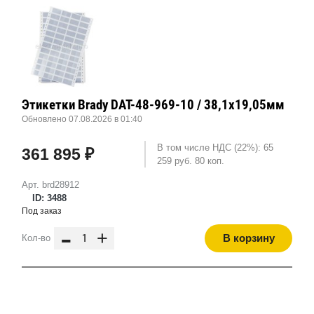
Этикетки Brady DAT-48-969-10 / 38,1x19,05мм
Обновлено 07.08.2026 в 01:40
В том числе НДС (22%): 65
361 895 ₽
259 руб. 80 коп.
Арт. brd28912
ID: 3488
Под заказ
-
+
В корзину
Кол-во