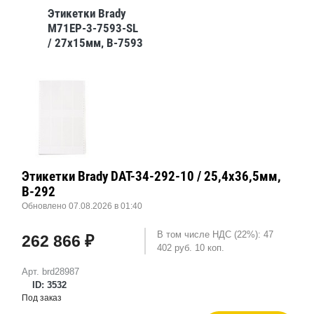
Этикетки Brady
M71EP-3-7593-SL
/ 27x15мм, B-7593
Этикетки Brady DAT-34-292-10 / 25,4x36,5мм,
B-292
Обновлено 07.08.2026 в 01:40
В том числе НДС (22%): 47
262 866 ₽
402 руб. 10 коп.
Арт. brd28987
ID: 3532
Под заказ