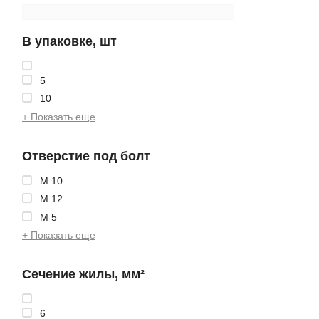
В упаковке, шт
5
10
+ Показать еще
Отверстие под болт
М 10
М 12
М 5
+ Показать еще
Сечение жилы, мм²
6