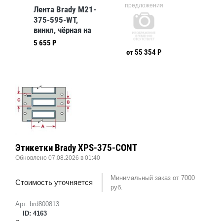
предложения
Лента Brady M21-
375-595-WT,
винил, чёрная на
белом, 9,53
5 655 Р
ммх6,4 м
от 55 354 Р
Этикетки Brady XPS-375-CONT
Обновлено 07.08.2026 в 01:40
Минимальный заказ от 7000
Стоимость уточняется
руб.
Арт. brd800813
ID: 4163