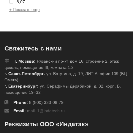
8,07
+ Показать еще
Свяжитесь с нами
г. Москва:
Рязанский пр-кт, дом 16, строение 2, этаж
цоколь, помещение III, комната 1.2
г. Санкт-Петербург:
ул. Ватутина, д. 19, ЛИТ А, офис 109 (БЦ
Омега)
г. Екатеринбург:
ул. Серафимы Дерябиной, д. 32, корп. Б,
помещение 19–32
Phone:
8 (800) 333-08-79
Email:
mail+1@indatech.ru
Реквизиты ООО «Индатэк»