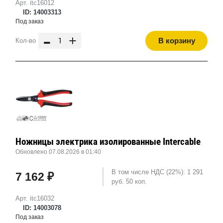
Арт. itc16012
ID: 14003313
Под заказ
-
+
В корзину
Кол-во
Ножницы электрика изолированные Intercable
Обновлено 07.08.2026 в 01:40
В том числе НДС (22%): 1 291
7 162 ₽
руб. 50 коп.
Арт. itc16032
ID: 14003078
Под заказ