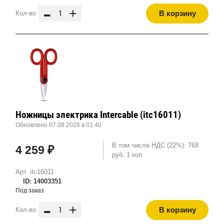
-
+
В корзину
Кол-во
Ножницы электрика Intercable (itc16011)
Обновлено 07.08.2026 в 01:40
В том числе НДС (22%): 768
4 259 ₽
руб. 1 коп.
Арт. itc16011
ID: 14003351
Под заказ
-
+
В корзину
Кол-во