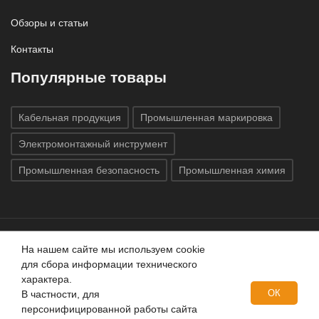
Обзоры и статьи
Контакты
Популярные товары
Кабельная продукция
Промышленная маркировка
Электромонтажный инструмент
Промышленная безопасность
Промышленная химия
На нашем сайте мы используем cookie
Все права защищены © 2020
ГК «Индатэк»
Все права
для сбора информации технического
защищены.
Использование материалов с сайта запрещено.
характера.
Данный сайт не является публичной офертой, определяемой
ОК
В частности, для
положениями статей 437 (2) ГК РФ.
персонифицированной работы сайта