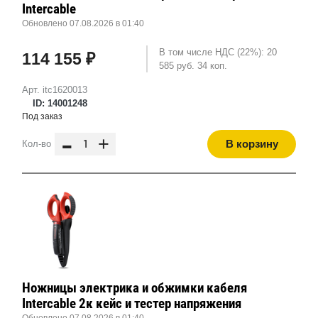
Intercable
Обновлено 07.08.2026 в 01:40
В том числе НДС (22%): 20
114 155 ₽
585 руб. 34 коп.
Арт. itc1620013
ID: 14001248
Под заказ
-
+
В корзину
Кол-во
Ножницы электрика и обжимки кабеля
Intercable 2к кейс и тестер напряжения