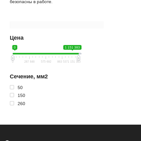
безопасны в работе.
Цена
0
1 151 383
0
287 846
575 692
863 537
1 151 383
Сечение, мм2
50
150
260