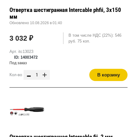
Отвертка шестигранная Intercable phfii, 3x150
мм
Обновлено 10.08.2026 в 01:40
В том числе НДС (22%): 546
3 032 ₽
руб. 75 коп.
Арт. itc13023
ID: 14003472
Под заказ
-
+
В корзину
Кол-во
Отвертка шестигранная Intercable fii, 2 мм