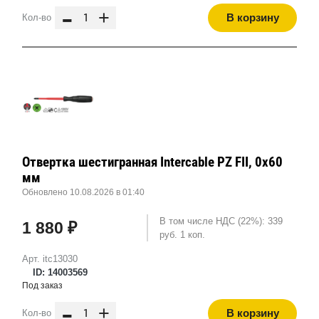
-
+
В корзину
Кол-во
Отвертка шестигранная Intercable PZ FII, 0x60
мм
Обновлено 10.08.2026 в 01:40
В том числе НДС (22%): 339
1 880 ₽
руб. 1 коп.
Арт. itc13030
ID: 14003569
Под заказ
-
+
В корзину
Кол-во