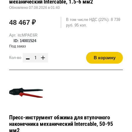
механический Intercable, 1.5-6 мм2
Обновлено 07.08.2026 в 01:40
В том числе НДС (22%): 8 739
48 467 ₽
руб. 95 коп.
Арт. itcMPAE6R
ID: 14001524
Под заказ
-
+
В корзину
Кол-во
Пресс-инструмент обжима для втулочного
наконечника механический Intercable, 50-95
мм2