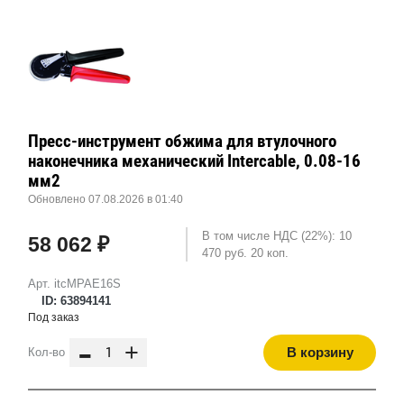
Пресс-инструмент обжима для втулочного
наконечника механический Intercable, 0.08-16
мм2
Обновлено 07.08.2026 в 01:40
В том числе НДС (22%): 10
58 062 ₽
470 руб. 20 коп.
Арт. itcMPAE16S
ID: 63894141
Под заказ
-
+
В корзину
Кол-во