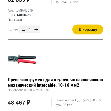
151 руб. 30 коп.
Арт. itcMPAE6TF
ID: 14001678
Под заказ
-
+
В корзину
Кол-во
Пресс-инструмент для втулочных наконечников
механический Intercable, 10-16 мм2
Обновлено 07.08.2026 в 01:40
В том числе НДС (22%): 8 739
48 467 ₽
руб. 95 коп.