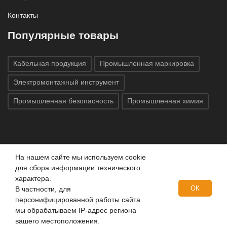
Контакты
Популярные товары
Кабельная продукция
Промышленная маркировка
Электромонтажный инструмент
Промышленная безопасность
Промышленная химия
На нашем сайте мы используем cookie
Все права защищены © 2020
ГК «Индатэк»
Все права
для сбора информации технического
защищены.
Использование материалов с сайта запрещено.
характера.
Данный сайт не является публичной офертой, определяемой
ОК
В частности, для
положениями статей 437 (2) ГК РФ.
персонифицированной работы сайта
мы обрабатываем IP-адрес региона
вашего местоположения.