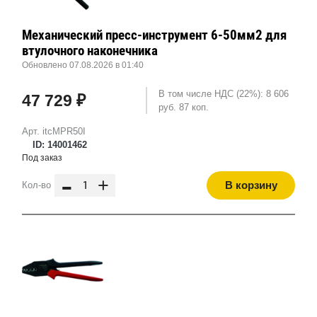
Механический пресс-инструмент 6-50мм2 для
втулочного наконечника
Обновлено 07.08.2026 в 01:40
В том числе НДС (22%): 8 606
47 729 ₽
руб. 87 коп.
Арт. itcMPR50I
ID: 14001462
Под заказ
-
+
В корзину
Кол-во