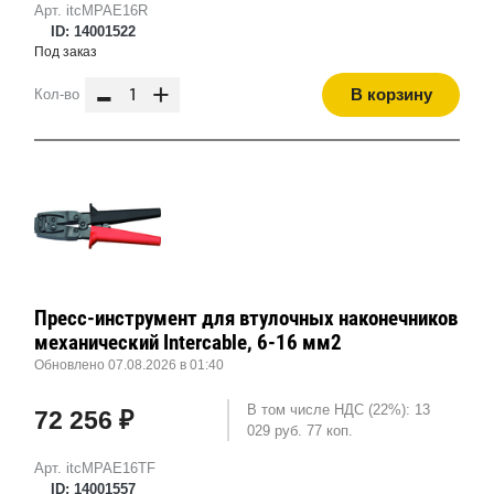
Арт. itcMPAE16R
ID: 14001522
Под заказ
-
+
В корзину
Кол-во
Пресс-инструмент для втулочных наконечников
механический Intercable, 6-16 мм2
Обновлено 07.08.2026 в 01:40
В том числе НДС (22%): 13
72 256 ₽
029 руб. 77 коп.
Арт. itcMPAE16TF
ID: 14001557