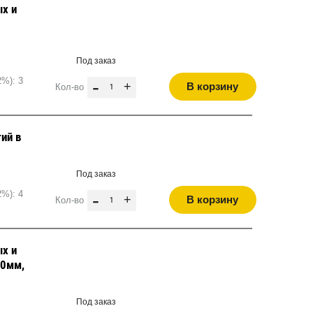
х и
Под заказ
2%): 3
-
+
В корзину
Кол-во
ий в
Под заказ
2%): 4
-
+
В корзину
Кол-во
х и
,0мм,
Под заказ