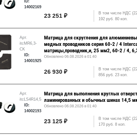
ID:
14002169
В том числе НДС (2
23 251 ₽
192 руб. 80 коп.
Матрица для скругления для алюминиевы
Арт.
itcMR6,3-
медных проводников серия 60-2 / 4 Interc
CK
матрицы,проводник,и, 25 мм2, 60-2 / 4, 6
ID:
Обновлено 06.08.2026 в 01:40
14001925
В том числе НДС (2
26 930 ₽
856 руб. 23 коп.
Матрица для выполнения круглых отверст
Арт.
itcLS4R14,5M
ламинированных и обычных шинах 14,5 м
ID:
Обновлено 06.08.2026 в 01:40
14002193
В том числе НДС (2
23 125 ₽
170 руб. 8 коп.