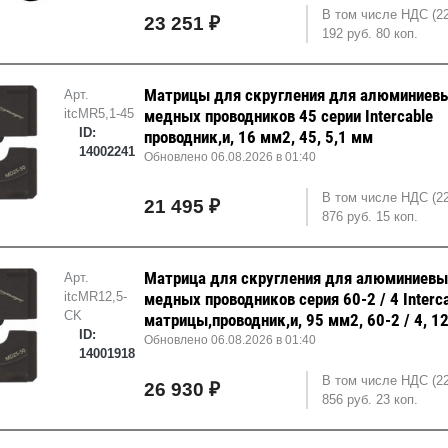
В том числе НДС (2
23 251 ₽
192 руб. 80 коп.
Матрицы для скругления для алюминиевы
Арт.
itcMR5,1-45
медных проводников 45 серии Intercable
ID:
проводник,и, 16 мм2, 45, 5,1 мм
14002241
Обновлено 06.08.2026 в 01:40
В том числе НДС (2
21 495 ₽
876 руб. 15 коп.
Матрица для скругления для алюминиевы
Арт.
itcMR12,5-
медных проводников серия 60-2 / 4 Interc
CK
матрицы,проводник,и, 95 мм2, 60-2 / 4, 1
ID:
Обновлено 06.08.2026 в 01:40
14001918
В том числе НДС (2
26 930 ₽
856 руб. 23 коп.