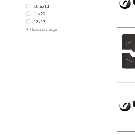
10.5x13
11x20
13x17
+ Показать еще