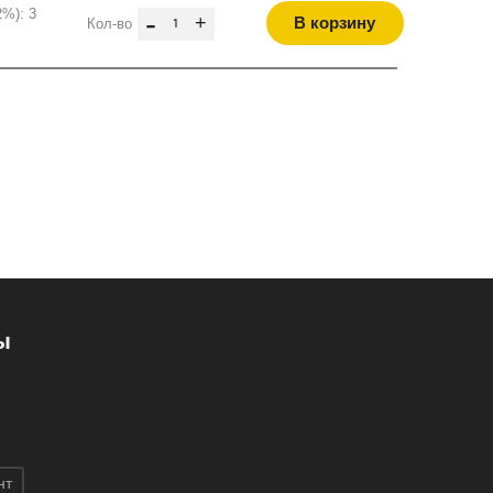
2%): 3
-
+
В корзину
Кол-во
ы
нт