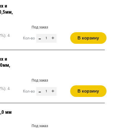
х и
0,5мм,
Под заказ
2%): 4
-
+
В корзину
Кол-во
х и
,0мм,
Под заказ
2%): 4
-
+
В корзину
Кол-во
8,0 мм
Под заказ