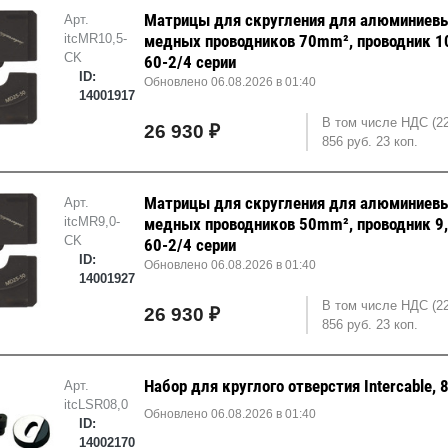
Матрицы для скругления для алюминиевы
Арт.
itcMR10,5-
медных проводников 70mm², проводник 1
CK
60-2/4 серии
ID:
Обновлено 06.08.2026 в 01:40
14001917
В том числе НДС (2
26 930 ₽
856 руб. 23 коп.
Матрицы для скругления для алюминиевы
Арт.
itcMR9,0-
медных проводников 50mm², проводник 9
CK
60-2/4 серии
ID:
Обновлено 06.08.2026 в 01:40
14001927
В том числе НДС (2
26 930 ₽
856 руб. 23 коп.
Набор для круглого отверстия Intercable, 
Арт.
itcLSR08,0
Обновлено 06.08.2026 в 01:40
ID:
14002170