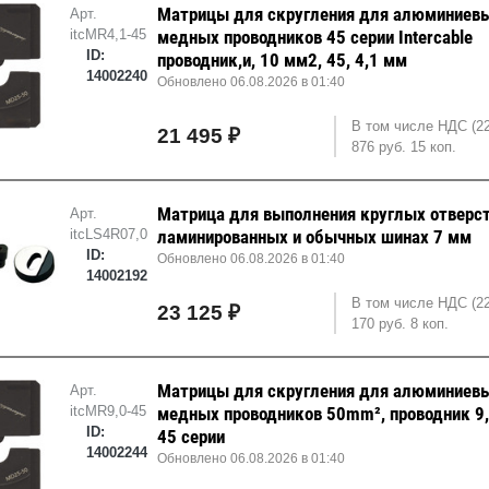
Матрицы для скругления для алюминиевы
Арт.
itcMR4,1-45
медных проводников 45 серии Intercable
ID:
проводник,и, 10 мм2, 45, 4,1 мм
14002240
Обновлено 06.08.2026 в 01:40
В том числе НДС (2
21 495 ₽
876 руб. 15 коп.
Матрица для выполнения круглых отверст
Арт.
itcLS4R07,0M
ламинированных и обычных шинах 7 мм
ID:
Обновлено 06.08.2026 в 01:40
14002192
В том числе НДС (2
23 125 ₽
170 руб. 8 коп.
Матрицы для скругления для алюминиевы
Арт.
itcMR9,0-45
медных проводников 50mm², проводник 9
ID:
45 серии
14002244
Обновлено 06.08.2026 в 01:40