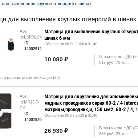
 для выполнения круглых отверстий в шинах
ца для выполнения круглых отверстий в шинах
Матрица для выполнения круглых отверст
Арт.
itcLSR06,0M
шинах 6 мм
ID:
Обновлено 06.08.2026 в 01:40
14002912
В том числе НДС (2
10 080 ₽
817 руб. 70 коп.
все варианты комплектации (23)
Матрица для скругления для алюминиевы
Арт.
itcMR15,7-
медных проводников серия 60-2 / 4 Interc
CK
матрицы,проводник,и, 150 мм2, 60-2 / 4, 
ID:
Обновлено 06.08.2026 в 01:40
14001920
В том числе НДС (2
26 930 ₽
856 руб. 23 коп.