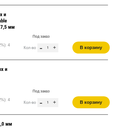
х и
able
17,5 мм
Под заказ
2%): 4
-
+
В корзину
Кол-во
х и
Под заказ
2%): 4
-
+
В корзину
Кол-во
7,0 мм