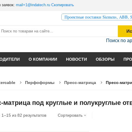
 заявок:
mail+1@indatech.ru
Скопировать
Проектные поставки Siemens, ABB, S
Ис
Поиск по а
ОДИТЕЛИ
О КОМПАНИИ
НОВОСТИ
ОБЗОРЫ
ПР
tercable
Перфоформы
Пресс-матрица
Пресс-матри
-матрица под круглые и полукруглые от
о
1
–
15
из
82
результатов
Сортировать