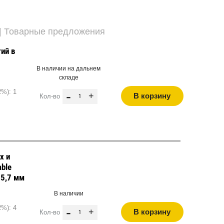
| Товарные предложения
ий в
В наличии на дальнем
складе
2%): 1
-
+
В корзину
Кол-во
х и
able
15,7 мм
В наличии
2%): 4
-
+
В корзину
Кол-во