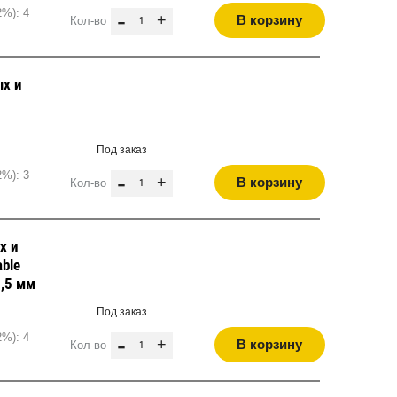
2%): 4
-
+
В корзину
Кол-во
х и
Под заказ
2%): 3
-
+
В корзину
Кол-во
х и
able
2,5 мм
Под заказ
2%): 4
-
+
В корзину
Кол-во