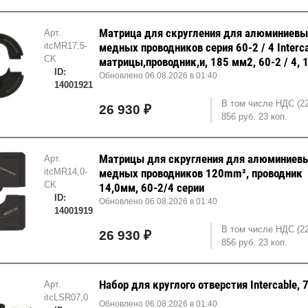
Матрица для скругления для алюминиевы
Арт.
itcMR17,5-
медных проводников серия 60-2 / 4 Interc
CK
матрицы,проводник,и, 185 мм2, 60-2 / 4, 
ID:
Обновлено 06.08.2026 в 01:40
14001921
В том числе НДС (2
26 930 ₽
856 руб. 23 коп.
Матрицы для скругления для алюминиевы
Арт.
itcMR14,0-
медных проводников 120mm², проводник
CK
14,0мм, 60-2/4 серии
ID:
Обновлено 06.08.2026 в 01:40
14001919
В том числе НДС (2
26 930 ₽
856 руб. 23 коп.
Набор для круглого отверстия Intercable, 
Арт.
itcLSR07,0
Обновлено 06.08.2026 в 01:40