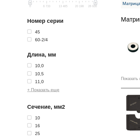
Матрица
0
6 733
13 465
20 198
26 930
Матри
Номер серии
45
60-2/4
Длина, мм
10,0
10,5
Показать 
11,0
+ Показать еще
Сечение, мм2
10
16
25