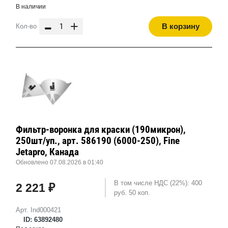
В наличии
-
+
В корзину
Кол-во
Фильтр-воронка для краски (190микрон),
250шт/уп., арт. 586190 (6000-250), Fine
Jetapro, Канада
Обновлено 07.08.2026 в 01:40
В том числе НДС (22%): 400
2 221 ₽
руб. 50 коп.
Арт. Ind000421
ID: 63892480