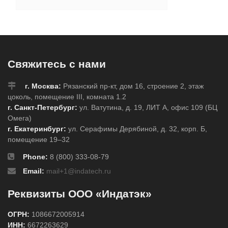
Свяжитесь с нами
г. Москва:
Рязанский пр-кт, дом 16, строение 2, этаж
цоколь, помещение III, комната 1.2
г. Санкт-Петербург:
ул. Ватутина, д. 19, ЛИТ А, офис 109 (БЦ
Омега)
г. Екатеринбург:
ул. Серафимы Дерябиной, д. 32, корп. Б,
помещение 19–32
Phone:
8 (800) 333-08-79
Email:
mail+1@indatech.ru
Реквизиты ООО «Индатэк»
ОГРН:
1086672005914
ИНН:
6672263629