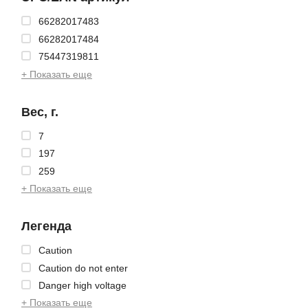
66282017483
66282017484
75447319811
+ Показать еще
Вес, г.
7
197
259
+ Показать еще
Легенда
Caution
Caution do not enter
Danger high voltage
+ Показать еще