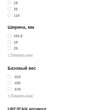
19
25
114
Ширина, мм
101,6
19
25
+ Показать еще
Базовый вес
.015
.435
.570
+ Показать еще
UPC/EAN артикул