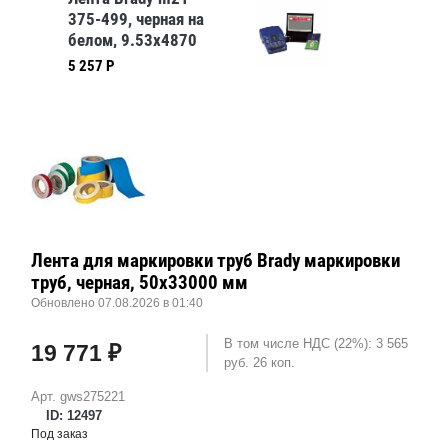
375-499, черная на
белом, 9.53x4870
мм, Нейлон
5 257 Р
Лента для маркировки труб Brady маркировки
труб, черная, 50x33000 мм
Обновлено 07.08.2026 в 01:40
В том числе НДС (22%): 3 565
19 771 ₽
руб. 26 коп.
Арт. gws275221
ID: 12497
Под заказ