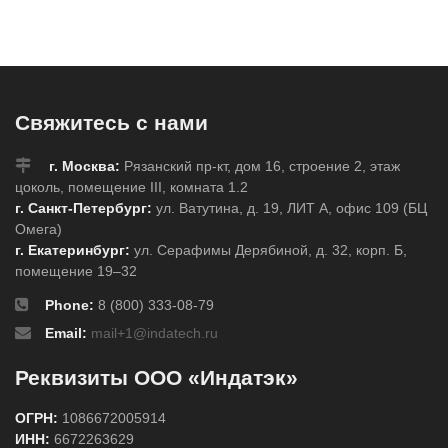
Свяжитесь с нами
г. Москва:
Рязанский пр-кт, дом 16, строение 2, этаж
цоколь, помещение III, комната 1.2
г. Санкт-Петербург:
ул. Ватутина, д. 19, ЛИТ А, офис 109 (БЦ
Омега)
г. Екатеринбург:
ул. Серафимы Дерябиной, д. 32, корп. Б,
помещение 19–32
Phone:
8 (800) 333-08-79
Email:
mail+1@indatech.ru
Реквизиты ООО «Индатэк»
ОГРН:
1086672005914
ИНН:
6672263629