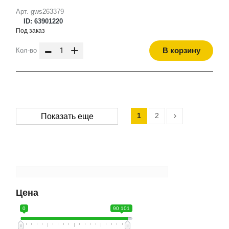
Арт. gws263379
ID: 63901220
Под заказ
-
+
В корзину
Кол-во
1
2
Показать еще
Цена
0
90 101