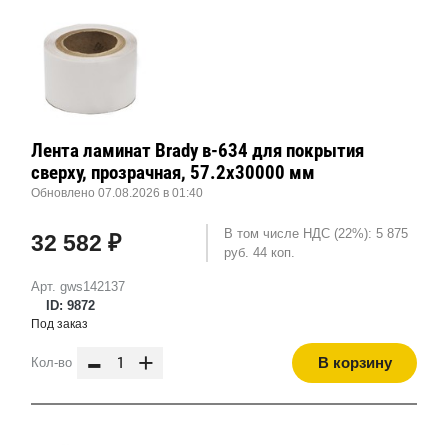
Лента ламинат Brady в-634 для покрытия
сверху, прозрачная, 57.2x30000 мм
Обновлено 07.08.2026 в 01:40
В том числе НДС (22%): 5 875
32 582 ₽
руб. 44 коп.
Арт. gws142137
ID: 9872
Под заказ
-
+
В корзину
Кол-во