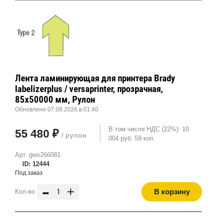
Лента ламинирующая для принтера Brady
labelizerplus / versaprinter, прозрачная,
85x50000 мм, Рулон
Обновлено 07.08.2026 в 01:40
В том числе НДС (22%): 10
55 480 ₽
/ рулон
004 руб. 59 коп.
Арт. gws266081
ID: 12444
Под заказ
-
+
В корзину
Кол-во