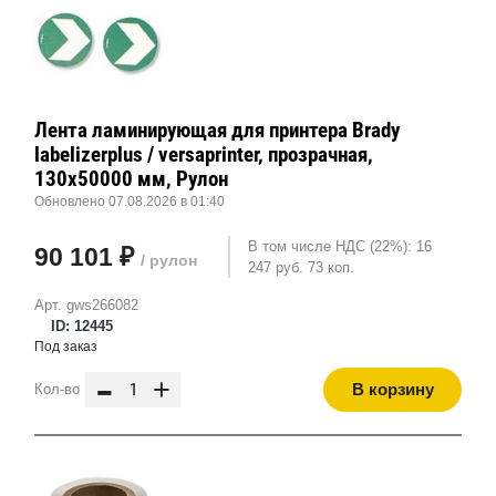
Лента ламинирующая для принтера Brady
labelizerplus / versaprinter, прозрачная,
130x50000 мм, Рулон
Обновлено 07.08.2026 в 01:40
В том числе НДС (22%): 16
90 101 ₽
/ рулон
247 руб. 73 коп.
Арт. gws266082
ID: 12445
Под заказ
-
+
В корзину
Кол-во