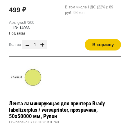
В том числе НДС (22%): 89
499 ₽
руб. 98 коп.
Арт. gws97200
ID: 14066
Под заказ
-
+
В корзину
Кол-во
Лента ламинирующая для принтера Brady
labelizerplus / versaprinter, прозрачная,
50x50000 мм, Рулон
Обновлено 07.08.2026 в 01:40