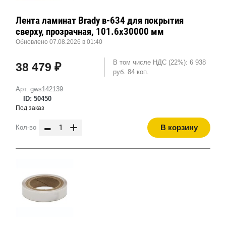
Лента ламинат Brady в-634 для покрытия
сверху, прозрачная, 101.6x30000 мм
Обновлено 07.08.2026 в 01:40
В том числе НДС (22%): 6 938
38 479 ₽
руб. 84 коп.
Арт. gws142139
ID: 50450
Под заказ
-
+
В корзину
Кол-во