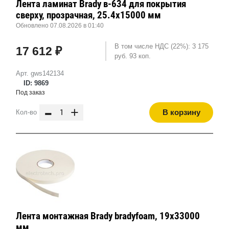
Лента ламинат Brady в-634 для покрытия
сверху, прозрачная, 25.4x15000 мм
Обновлено 07.08.2026 в 01:40
В том числе НДС (22%): 3 175
17 612 ₽
руб. 93 коп.
Арт. gws142134
ID: 9869
Под заказ
-
+
В корзину
Кол-во
Лента монтажная Brady bradyfoam, 19x33000
мм