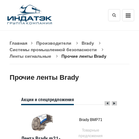
Главная
Производители
Brady
Системы промышленной безопасности
Ленты сигнальные
Прочие ленты Brady
Прочие ленты Brady
Акции и спецпредложения
P61
Brady BMP71
Brady G
ые
Товарные
Тов
ния
предложения
предл
Лента Brady m21-