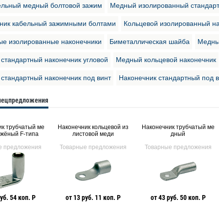
льный медный болтовой зажим
Медный изолированный стандарт
ник кабельный зажимными болтами
Кольцевой изолированный на
е изолированные наконечники
Биметаллическая шайба
Медны
стандартный наконечник угловой
Медный кольцевой наконечник
стандартный наконечник под винт
Наконечник стандартный под 
спецпредложения
к трубчатый ме
Наконечник кольцевой из
Наконечник трубчатый ме
жёный F-типа
листовой меди
дный
е предложения
Товарные предложения
Товарные предложения
уб. 54 коп. Р
от 13 руб. 11 коп. Р
от 43 руб. 50 коп. Р