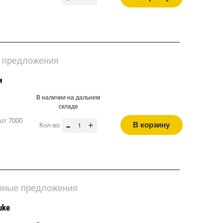
е предложения
и
В наличии на дальнем
складе
от 7000
-
+
В корзину
Кол-во
арные предложения
uke