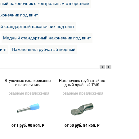
ный наконечник с контрольным отверстием
конечник под винт
й стандартный наконечник под винт
Медный стандартный наконечник под винт
винт
Наконечник трубчатый медный
Втулочные изолированны
Наконечник трубчатый ме
е наконечники
дный лужёный ТМЛ
Товарные предложения
Товарные предложения
Пресс ручно
аккумулят
Klauke под 
матрицы
103 299 Р
от 1 руб. 90 коп. Р
от 50 руб. 84 коп. Р
(klkEK50ML