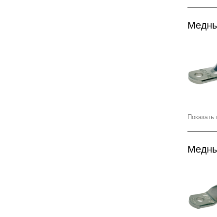
Медны
Показать 
Медны