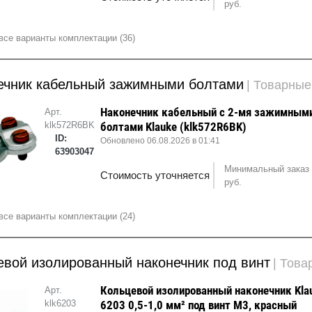
руб.
все варианты комплектации (36)
ечник кабельный зажимными болтами
| Товарны
Наконечник кабельный с 2-мя зажимным
Арт.
klk572R6BK
болтами Klauke (klk572R6BK)
ID:
Обновлено 06.08.2026 в 01:41
63903047
Минимальный заказ 
Стоимость уточняется
руб.
все варианты комплектации (24)
евой изолированный наконечник под винт
| Тов
Кольцевой изолированный наконечник Kla
Арт.
klk6203
6203 0,5-1,0 мм² под винт М3, красный