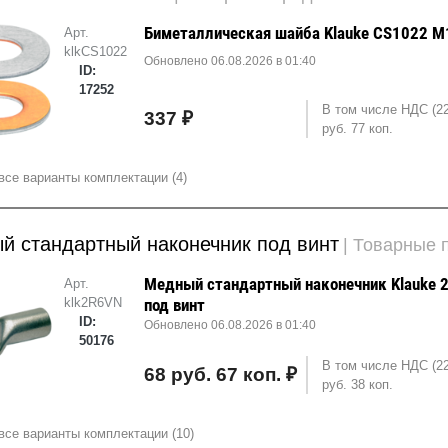
Биметаллическая шайба Klauke CS1022 М
Арт.
klkCS1022
Обновлено 06.08.2026 в 01:40
ID:
17252
В том числе НДС (2
337 ₽
руб. 77 коп.
все варианты комплектации (4)
й стандартный наконечник под винт
| Товарные
Медный стандартный наконечник Klauke 
Арт.
klk2R6VN
под винт
ID:
Обновлено 06.08.2026 в 01:40
50176
В том числе НДС (2
68 руб. 67 коп. ₽
руб. 38 коп.
все варианты комплектации (10)