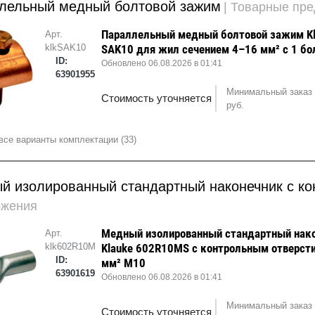
лельный медный болтовой зажим
| Товарные пр
Параллельный медный болтовой зажим K
Арт.
klkSAK10
SAK10 для жил сечением 4–16 мм² с 1 б
ID:
Обновлено 06.08.2026 в 01:41
63901955
Минимальный заказ 
Стоимость уточняется
руб.
все варианты комплектации (33)
й изолированный стандартный наконечник с к
ожения
Медный изолированный стандартный нак
Арт.
klk602R10MS
Klauke 602R10MS с контрольным отверст
ID:
мм² М10
63901619
Обновлено 06.08.2026 в 01:41
Минимальный заказ 
Стоимость уточняется