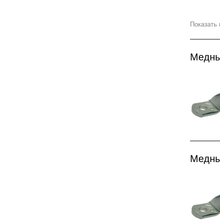
Показать 
Медны
Медны