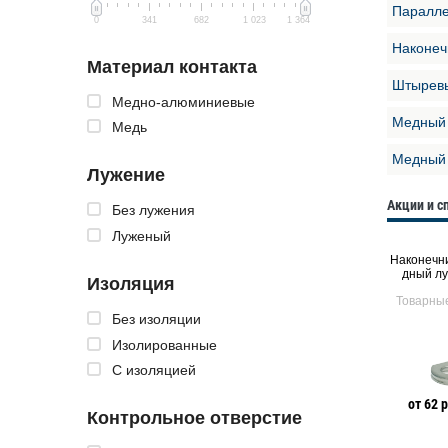
Паралле
0
341
682
1 023
1 364
Наконеч
Материал контакта
Штыревы
Медно-алюминиевые
Медный 
Медь
Медный 
Лужение
Акции и 
Без лужения
Луженый
Штыревые изолированны
Втулочный неизолирован
Наконечни
е наконечники
ный наконечник
дный лу
Изоляция
Товарные предложения
Товарные предложения
Товарны
Без изоляции
Изолированные
С изоляцией
е
от 97 руб. 78 коп. Р
от 1 руб. 46 коп. Р
от 62 р
Контрольное отверстие