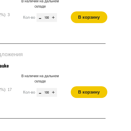
В наличии на дальнем
складе
2%): 3
-
+
В корзину
Кол-во
едложения
auke
В наличии на дальнем
складе
2%): 17
-
+
В корзину
Кол-во