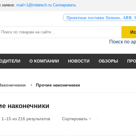
 заявок:
mail+1@indatech.ru
Скопировать
Проектные поставки Siemens, ABB, S
Ис
Поиск по а
ОДИТЕЛИ
О КОМПАНИИ
НОВОСТИ
ОБЗОРЫ
ПР
Наконечники
Прочие наконечники
ие наконечники
о
1
–
15
из
216
результатов
Сортировать