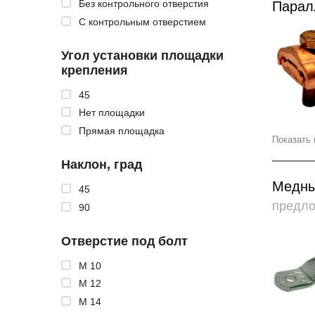
Без контрольного отверстия
Парал
С контрольным отверстием
Угол установки площадки
крепления
45
Нет площадки
Прямая площадка
Показать 
Наклон, град
Медны
45
предл
90
Отверстие под болт
М 10
М 12
М 14