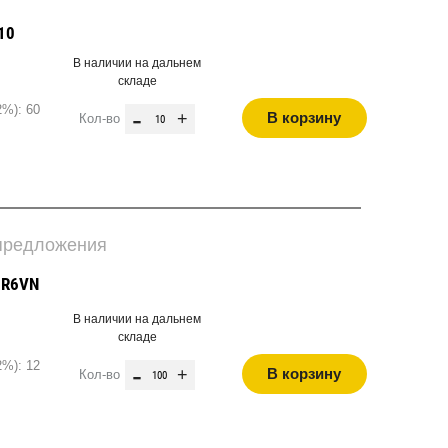
10
В наличии на дальнем
складе
2%): 60
-
+
В корзину
Кол-во
 предложения
2R6VN
В наличии на дальнем
складе
2%): 12
-
+
В корзину
Кол-во