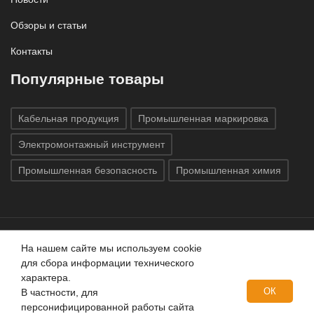
Обзоры и статьи
Контакты
Популярные товары
Кабельная продукция
Промышленная маркировка
Электромонтажный инструмент
Промышленная безопасность
Промышленная химия
На нашем сайте мы используем cookie
Все права защищены © 2020
ГК «Индатэк»
Все права
для сбора информации технического
защищены.
Использование материалов с сайта запрещено.
характера.
Данный сайт не является публичной офертой, определяемой
ОК
В частности, для
положениями статей 437 (2) ГК РФ.
персонифицированной работы сайта