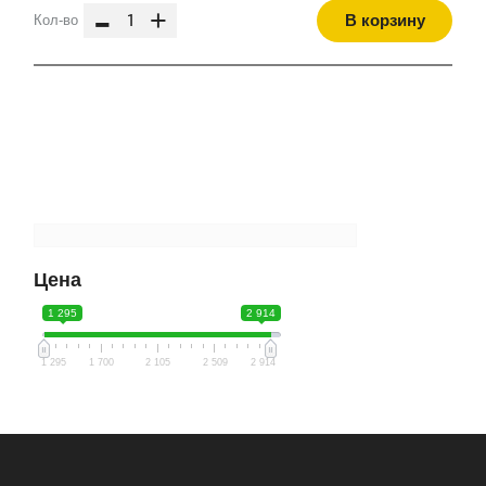
-
+
В корзину
Кол-во
Цена
1 295
2 914
1 295
1 700
2 105
2 509
2 914