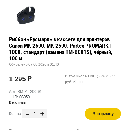
Риббон «Русмарк» в кассете для принтеров
Canon MK-2500, MK-2600, Partex PROMARK T-
1000, стандарт (замена TM-B001S), чёрный,
100 м
Обновлено 07.08.2026 в 01:40
В том числе НДС (22%): 233
1 295 ₽
руб. 52 коп.
Арт. RM-PT-200BK
ID: 66959
В наличии
-
+
В корзину
Кол-во