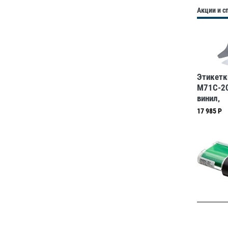
Акции и 
Этикетк
M71C-20
винил,
50,8мм.
17 985 Р
белые