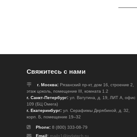
Свяжитесь с нами
г. Москва:
Рязанский пр-кт, дом 16, строение 2,
этаж цоколь, помещение III, комната 1.2
г. Санкт-Петербург:
ул. Ватутина, д. 19, ЛИТ А, офис
109 (БЦ Омега)
г. Екатеринбург:
ул. Серафимы Дерябиной, д. 32,
корп. Б, помещение 19–32
Phone:
8 (800) 333-08-79
Email:
mail+1@indatech.ru