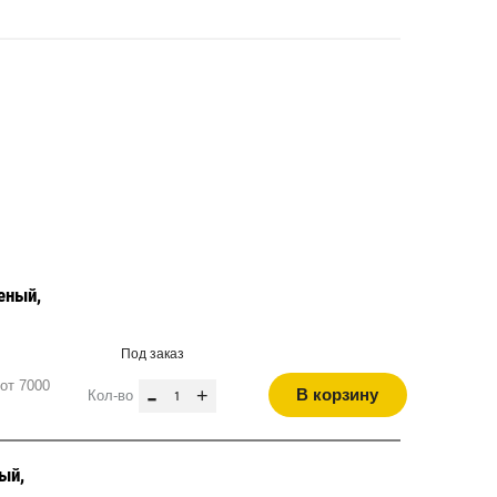
еный,
Под заказ
от 7000
-
+
В корзину
Кол-во
ый,