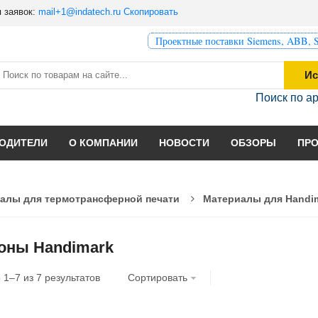
 заявок:
mail+1@indatech.ru
Скопировать
Проектные поставки Siemens, ABB, S
Ис
Поиск по а
ОДИТЕЛИ
О КОМПАНИИ
НОВОСТИ
ОБЗОРЫ
ПР
алы для термотрансферной печати
Материалы для Handi
оны Handimark
о
1
–
7
из
7
результатов
Сортировать