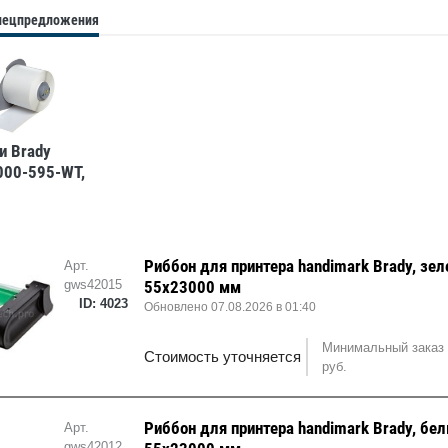
спецпредложения
и Brady
00-595-WT,
х15,24 м,
Риббон для принтера handimark Brady, зел
Арт.
gws42015
55x23000 мм
ID: 4023
Обновлено 07.08.2026 в 01:40
Минимальный заказ 
Стоимость уточняется
руб.
Риббон для принтера handimark Brady, бел
Арт.
gws42012