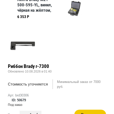
500-595-YL, винил,
чёрная на жёлтом,
12,7 ммх6,4 м
6 353 Р
Риббон Brady r-7300
Обновлено 10.08.2026 в 01:40
Минимальный заказ от 7000
Стоимость уточняется
руб.
Арт. brd30306
ID: 50679
Под заказ