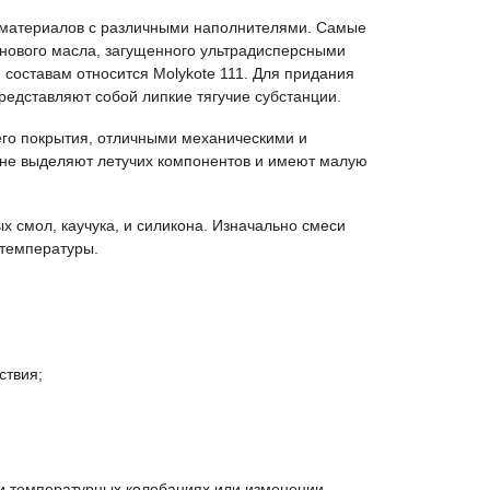
 материалов с различными наполнителями. Самые
онового масла, загущенного ультрадисперсными
составам относится Molykote 111. Для придания
редставляют собой липкие тягучие субстанции.
го покрытия, отличными механическими и
 не выделяют летучих компонентов и имеют малую
 смол, каучука, и силикона. Изначально смеси
 температуры.
ствия;
ри температурных колебаниях или изменении