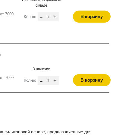
В наличии на дальнем
складе
от 7000
-
+
В корзину
Кол-во
д
В наличии
от 7000
-
+
В корзину
Кол-во
а силиконовой основе, предназначенные для