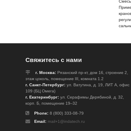
Смесь
Приме
крано
регул
сальн
Свяжитесь с нами
г. Москва:
Рязанский пр-кт, дом 16, строение 2,
этаж цоколь, помещение III, комната 1.2
г. Санкт-Петербург:
ул. Ватутина, д. 19, ЛИТ А, офис
109 (БЦ Омега)
г. Екатеринбург:
ул. Серафимы Дерябиной, д. 32,
корп. Б, помещение 19–32
Phone:
8 (800) 333-08-79
Email:
mail+1@indatech.ru