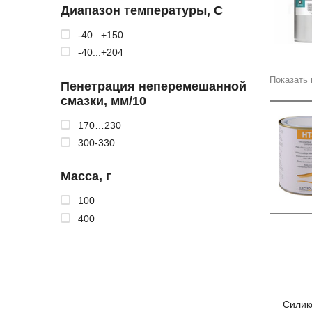
Диапазон температуры, С
-40...+150
-40...+204
Показать 
Пенетрация неперемешанной
смазки, мм/10
170…230
300-330
Масса, г
100
400
Силик