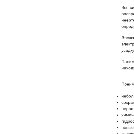
Все с
распр
инерт
опред
Эпокс
элект
усадку
Полим
наход
Преим
небол
сохра
нерас
химич
гидро
невыс
высок