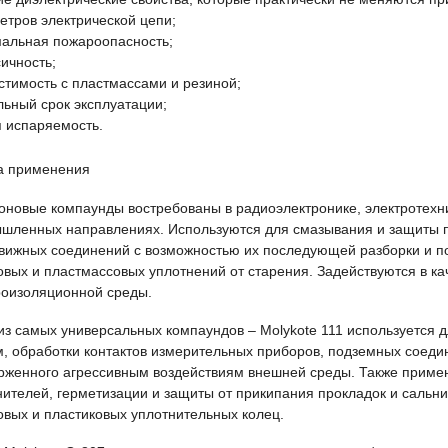
етров электрической цепи;
альная пожароопасность;
ичность;
стимость с пластмассами и резиной;
льный срок эксплуатации;
я испаряемость.
 применения
оновые компаунды востребованы в радиоэлектронике, электротехник
шленных направлениях. Используются для смазывания и защиты п
вижных соединений с возможностью их последующей разборки и п
овых и пластмассовых уплотнений от старения. Задействуются в к
роизоляционной среды.
из самых универсальных компаундов – Molykote 111 используется 
м, обработки контактов измерительных приборов, подземных соеди
рженного агрессивным воздействиям внешней среды. Также приме
нителей, герметизации и защиты от прикипания прокладок и сальн
овых и пластиковых уплотнительных колец.