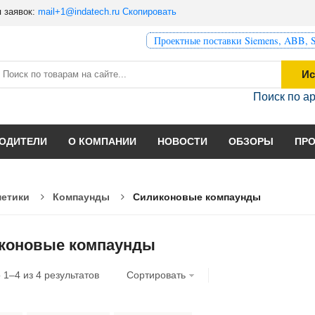
 заявок:
mail+1@indatech.ru
Скопировать
Проектные поставки Siemens, ABB, S
Ис
Поиск по а
ОДИТЕЛИ
О КОМПАНИИ
НОВОСТИ
ОБЗОРЫ
ПР
метики
Компаунды
Силиконовые компаунды
коновые компаунды
о
1
–
4
из
4
результатов
Сортировать