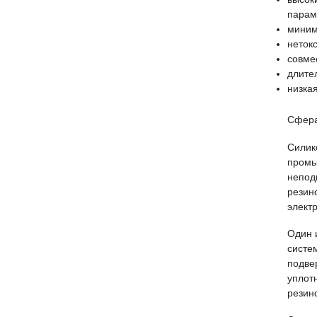
парам
миним
нетокс
совме
длите
низка
Сфера
Силик
промы
непод
резин
элект
Один 
систе
подве
уплот
резин