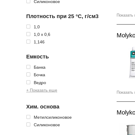
Силиконовое
Показать 
Плотность при 25 °С, г/см3
1,0
Molyko
1,0 x 0,6
1,146
Емкость
Банка
Бочка
Ведро
+ Показать еще
Показать 
Хим. основа
Molyko
Метилсиликоновое
Силиконовое