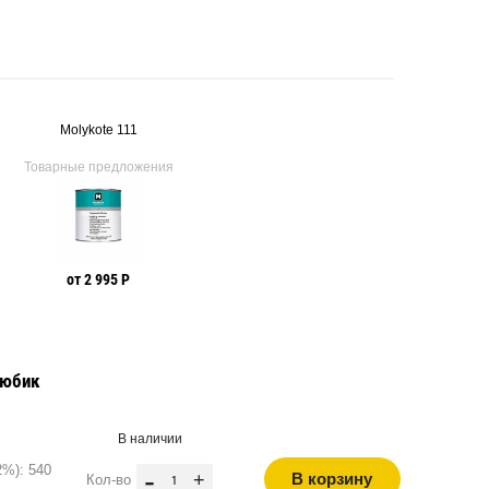
Molykote 111
Товарные предложения
от 2 995 Р
тюбик
В наличии
2%): 540
-
+
В корзину
Кол-во