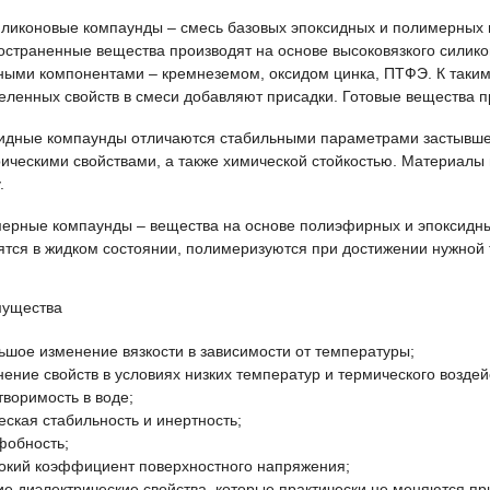
иликоновые компаунды – смесь базовых эпоксидных и полимерных
остраненные вещества производят на основе высоковязкого силик
ными компонентами – кремнеземом, оксидом цинка, ПТФЭ. К таким 
еленных свойств в смеси добавляют присадки. Готовые вещества п
идные компаунды отличаются стабильными параметрами застывше
рическими свойствами, а также химической стойкостью. Материалы
.
ерные компаунды – вещества на основе полиэфирных и эпоксидных
ятся в жидком состоянии, полимеризуются при достижении нужной
ущества
ьшое изменение вязкости в зависимости от температуры;
нение свойств в условиях низких температур и термического воздей
творимость в воде;
еская стабильность и инертность;
фобность;
окий коэффициент поверхностного напряжения;
ие диэлектрические свойства, которые практически не меняются п