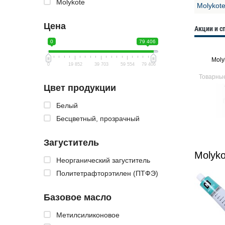
Molykote
Molykote
Цена
Акции и 
0
79 406
Moly
0
19 852
39 703
59 554
79 406
Товарны
Цвет продукции
Белый
Бесцветный, прозрачный
Загуститель
Molyko
Неорганический загуститель
Политетрафторэтилен (ПТФЭ)
Базовое масло
Метилсиликоновое