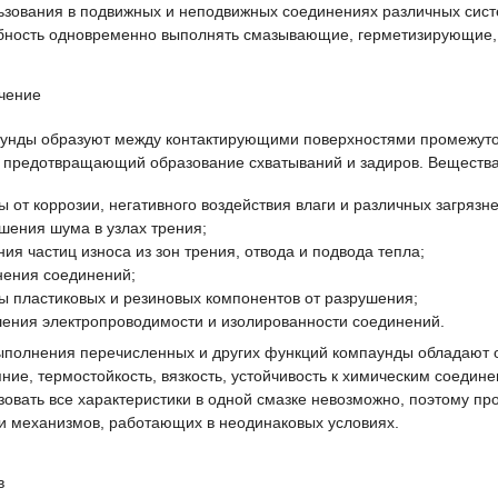
ьзования в подвижных и неподвижных соединениях различных сист
бность одновременно выполнять смазывающие, герметизирующие, 
чение
унды образуют между контактирующими поверхностями промежут
, предотвращающий образование схватываний и задиров. Вещества
ы от коррозии, негативного воздействия влаги и различных загрязн
шения шума в узлах трения;
ия частиц износа из зон трения, отвода и подвода тепла;
нения соединений;
ы пластиковых и резиновых компонентов от разрушения;
ения электропроводимости и изолированности соединений.
ыполнения перечисленных и других функций компаунды обладают 
яние, термостойкость, вязкость, устойчивость к химическим соедин
зовать все характеристики в одной смазке невозможно, поэтому п
 и механизмов, работающих в неодинаковых условиях.
в