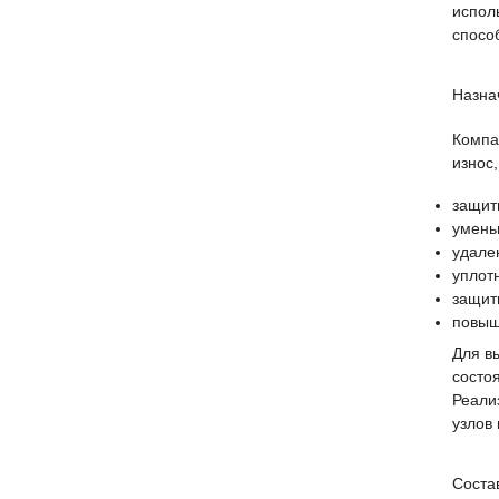
испол
спосо
Назна
Компа
износ
защит
умень
удален
уплот
защит
повыш
Для в
состо
Реали
узлов
Соста