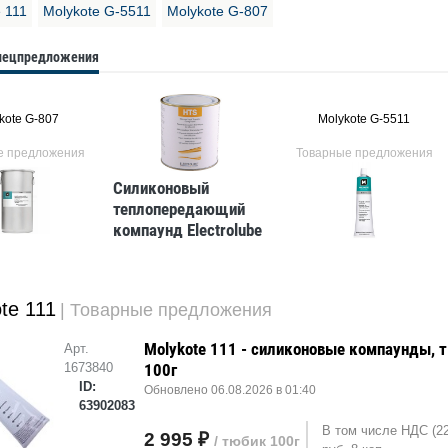
 111
Molykote G-5511
Molykote G-807
спецпредложения
kote G-807
Molykote G-5511
е предложения
Товарные предложения
Силиконовый
теплопередающий
компаунд Electrolube
HTS01K, банка 1 кг
te 111
| Товарные предложения
Molykote 111 - силиконовые компаунды, 
Арт.
1673840
100г
ID:
Обновлено 06.08.2026 в 01:40
63902083
В том числе НДС (2
2 995 ₽
/ тюбик 100г