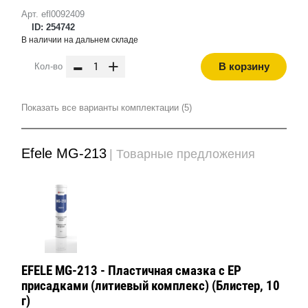
Арт. efl0092409
ID: 254742
В наличии на дальнем складе
-
+
В корзину
Кол-во
Показать все варианты комплектации (5)
Efele MG-213
| Товарные предложения
EFELE MG-213 - Пластичная смазка с EP
присадками (литиевый комплекс) (Блистер, 10
г)