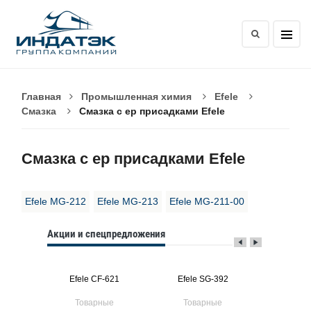
Главная
Промышленная химия
Efele
Смазка
Смазка с ep присадками Efele
Смазка с ep присадками Efele
Efele MG-212
Efele MG-213
Efele MG-211-00
Акции и спецпредложения
491
Efele CF-621
Efele SG-392
Efele
ые
Товарные
Товарные
Тов