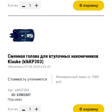
-
+
В корзину
Кол-во
Сменная голова для втулочных наконечников
Klauke (klkKP303)
Обновлено 07.08.2026 в 01:41
Минимальный заказ от 7000
Стоимость уточняется
руб.
Арт. klkKP303
ID: 63901927
Под заказ
-
+
В корзину
Кол-во