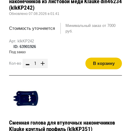
наконечников из листовой меди Klauke din46234
(klkKP242)
Обновлено 07.08.2026 в 01:41
Минимальный заказ от 7000
Стоимость уточняется
руб.
Арт. klkKP242
ID: 63901926
Под заказ
-
+
В корзину
Кол-во
Сменная голова для втулочных наконечников
Klauke круглый профиль (klkKP351)