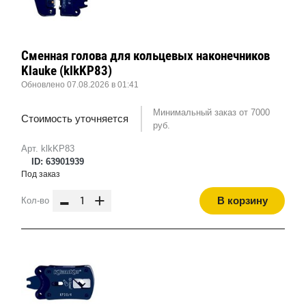
Сменная голова для кольцевых наконечников
Klauke (klkKP83)
Обновлено 07.08.2026 в 01:41
Минимальный заказ от 7000
Стоимость уточняется
руб.
Арт. klkKP83
ID: 63901939
Под заказ
-
+
В корзину
Кол-во