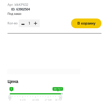
Арт. klkKP632
ID: 63902504
Под заказ
-
+
В корзину
Кол-во
Цена
0
36 717
0
9 179
18 359
27 538
36 717