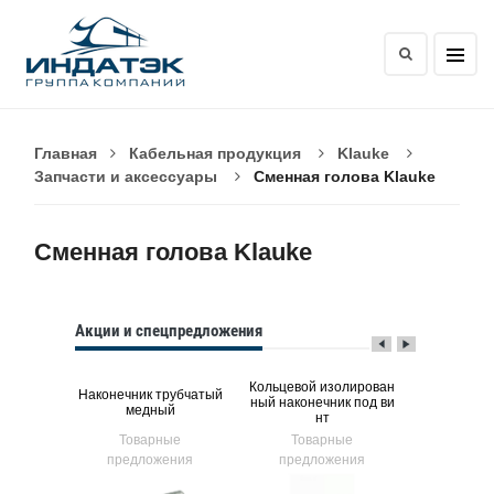
Главная
Кабельная продукция
Klauke
Запчасти и аксессуары
Сменная голова Klauke
Сменная голова Klauke
Акции и спецпредложения
неизолир
Кольцевой изолирован
Наконечни
Наконечник трубчатый
ктных за
ный наконечник под ви
медный лу
медный
FASTON
нт
гл
ые
Товарные
Товарные
Тов
ния
предложения
предложения
предл