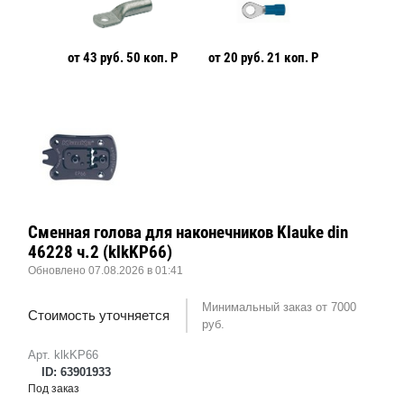
8 Р
от 43 руб. 50 коп. Р
от 20 руб. 21 коп. Р
от 61 руб
Сменная голова для наконечников Klauke din
46228 ч.2 (klkKP66)
Обновлено 07.08.2026 в 01:41
Минимальный заказ от 7000
Стоимость уточняется
руб.
Арт. klkKP66
ID: 63901933
Под заказ