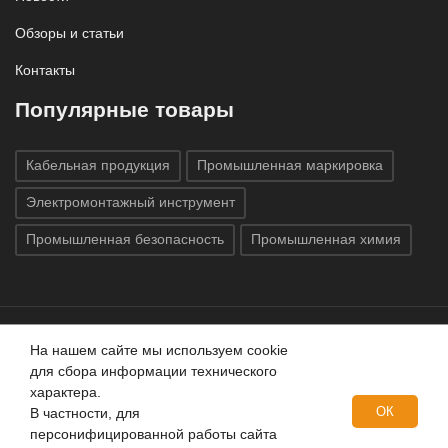
Обзоры и статьи
Контакты
Популярные товары
Кабельная продукция
Промышленная маркировка
Электромонтажный инструмент
Промышленная безопасность
Промышленная химия
На нашем сайте мы используем cookie
Все права защищены © 2020
ГК «Индатэк»
Все права
для сбора информации технического
защищены.
Использование материалов с сайта запрещено.
характера.
Данный сайт не является публичной офертой, определяемой
ОК
В частности, для
положениями статей 437 (2) ГК РФ.
персонифицированной работы сайта