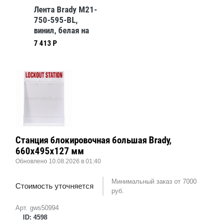
Лента Brady M21-
750-595-BL,
винил, белая на
синем, 19,05
7 413 Р
ммх6,4 м
Станция блокировочная большая Brady,
660x495x127 мм
Обновлено 10.08.2026 в 01:40
Минимальный заказ от 7000
Стоимость уточняется
руб.
Арт. gws50994
ID: 4598