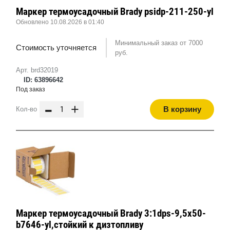
Маркер термоусадочный Brady psidp-211-250-yl
Обновлено 10.08.2026 в 01:40
Минимальный заказ от 7000
Стоимость уточняется
руб.
Арт. brd32019
ID: 63896642
Под заказ
-
+
В корзину
Кол-во
Маркер термоусадочный Brady 3:1dps-9,5x50-
b7646-yl,стойкий к дизтопливу