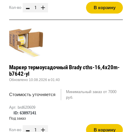
-
+
В корзину
Кол-во
Маркер термоусадочный Brady cths-16,4x20m-
b7642-yl
Обновлено 10.08.2026 в 01:40
Минимальный заказ от 7000
Стоимость уточняется
руб.
Арт. brd620609
ID: 63897141
Под заказ
-
+
В корзину
Кол-во