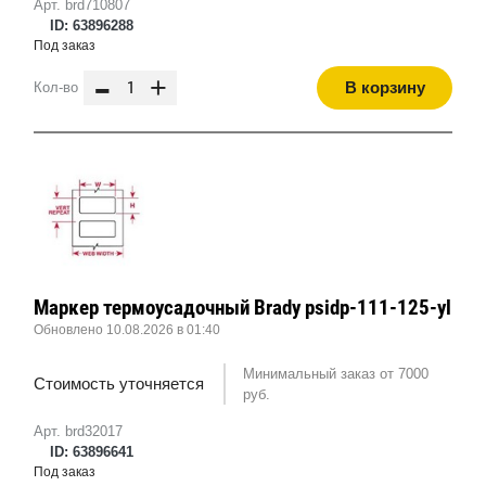
Арт. brd710807
ID: 63896288
Под заказ
-
+
В корзину
Кол-во
Маркер термоусадочный Brady psidp-111-125-yl
Обновлено 10.08.2026 в 01:40
Минимальный заказ от 7000
Стоимость уточняется
руб.
Арт. brd32017
ID: 63896641
Под заказ