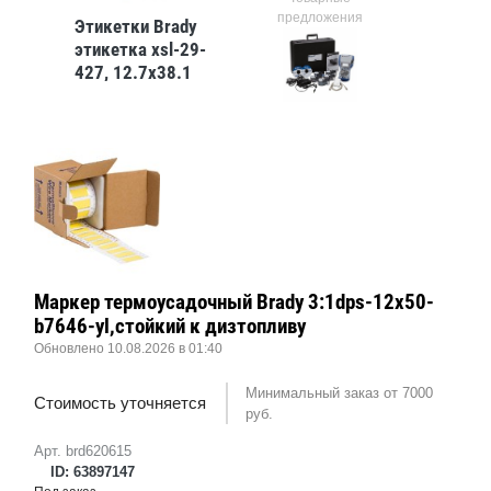
ния
предложения
предл
Этикетки Brady
этикетка xsl-29-
427, 12.7x38.1
мм, 450 шт
Маркер термоусадочный Brady 3:1dps-12x50-
b7646-yl,стойкий к дизтопливу
Обновлено 10.08.2026 в 01:40
Минимальный заказ от 7000
Стоимость уточняется
руб.
Арт. brd620615
ID: 63897147