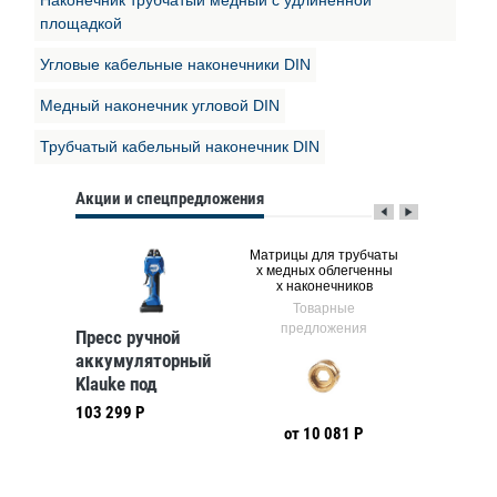
Наконечник трубчатый медный с удлиненной
площадкой
Угловые кабельные наконечники DIN
Медный наконечник угловой DIN
Трубчатый кабельный наконечник DIN
Акции и спецпредложения
Матрицы для трубчаты
Медный лу
конечник
х медных облегченны
льный нак
х наконечников
б
ые
Товарные
Тов
ния
предложения
предл
Пресс ручной
аккумуляторный
Klauke под
сменные матрицы
103 299 Р
(klkEK50ML)
 Р
от 10 081 Р
от 