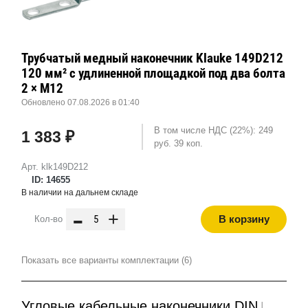
Трубчатый медный наконечник Klauke 149D212
120 мм² с удлиненной площадкой под два болта
2 × М12
Обновлено 07.08.2026 в 01:40
В том числе НДС (22%): 249
1 383 ₽
руб. 39 коп.
Арт. klk149D212
ID: 14655
В наличии на дальнем складе
-
+
В корзину
Кол-во
Показать все варианты комплектации (6)
Угловые кабельные наконечники DIN
|