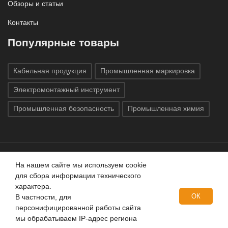
Обзоры и статьи
Контакты
Популярные товары
Кабельная продукция
Промышленная маркировка
Электромонтажный инструмент
Промышленная безопасность
Промышленная химия
На нашем сайте мы используем cookie
Все права защищены © 2020
ГК «Индатэк»
Все права
для сбора информации технического
защищены.
Использование материалов с сайта запрещено.
характера.
Данный сайт не является публичной офертой, определяемой
ОК
В частности, для
положениями статей 437 (2) ГК РФ.
персонифицированной работы сайта
мы обрабатываем IP-адрес региона