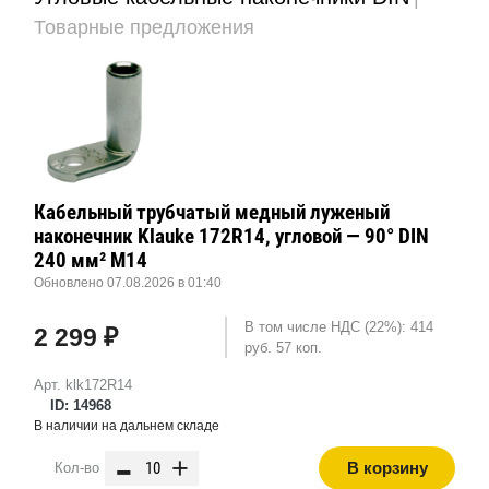
Товарные предложения
Кабельный трубчатый медный луженый
наконечник Klauke 172R14, угловой — 90° DIN
240 мм² М14
Обновлено 07.08.2026 в 01:40
В том числе НДС (22%): 414
2 299 ₽
руб. 57 коп.
Арт. klk172R14
ID: 14968
В наличии на дальнем складе
-
+
В корзину
Кол-во