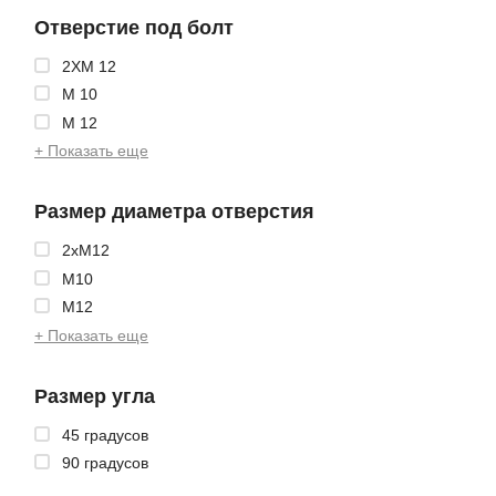
Отверстие под болт
2XМ 12
М 10
М 12
+ Показать еще
Размер диаметра отверстия
2xМ12
М10
М12
+ Показать еще
Размер угла
45 градусов
90 градусов