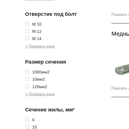
Отверстие под болт
Показать 
М 10
М 12
Медны
М 14
+ Показать еще
Размер сечения
1000мм2
10мм2
120мм2
Показать 
+ Показать еще
Сечение жилы, мм²
6
10