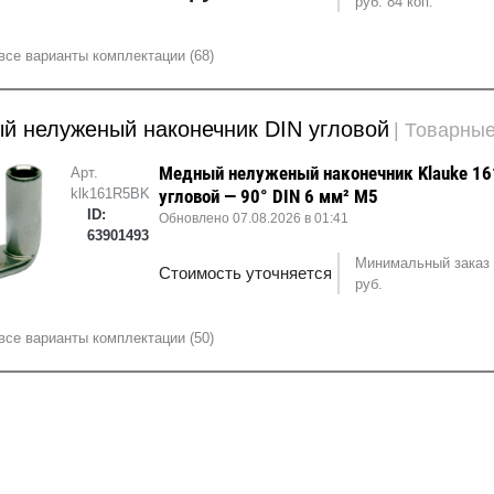
руб. 84 коп.
все варианты комплектации (68)
й нелуженый наконечник DIN угловой
| Товарны
Медный нелуженый наконечник Klauke 16
Арт.
klk161R5BK
угловой — 90° DIN 6 мм² М5
ID:
Обновлено 07.08.2026 в 01:41
63901493
Минимальный заказ 
Стоимость уточняется
руб.
все варианты комплектации (50)