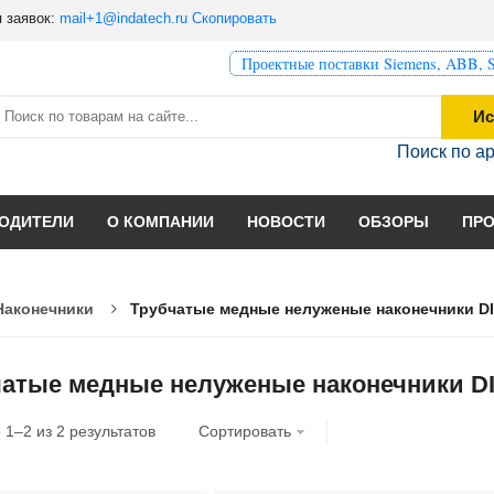
 заявок:
mail+1@indatech.ru
Скопировать
Проектные поставки Siemens, ABB, S
Ис
Поиск по а
ОДИТЕЛИ
О КОМПАНИИ
НОВОСТИ
ОБЗОРЫ
ПР
Наконечники
Трубчатые медные нелуженые наконечники D
чатые медные нелуженые наконечники D
о
1
–
2
из
2
результатов
Сортировать