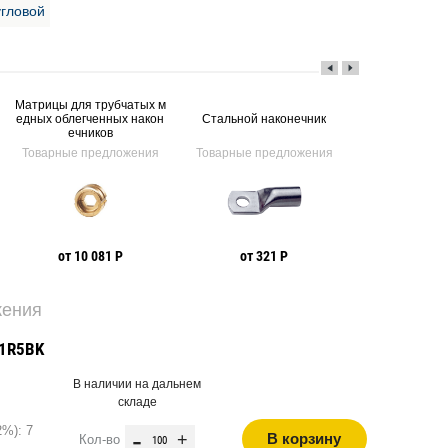
гловой
Матрицы для трубчатых м
Наконечник тр
едных облегченных након
Стальной наконечник
дный лужё
ечников
Товарные предложения
Товарные предложения
Товарные пр
от 10 081 Р
от 321 Р
от 50 руб. 
жения
01R5BK
В наличии на дальнем
складе
2%): 7
-
+
В корзину
Кол-во