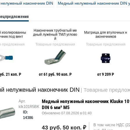
нелуженый наконечник DIN
Медный нелуженый наконечник DIN у
спецпредложения
Наконечник трубчатый ме
й изолированны
Матрица для втулочных н
дный лужёный ТМЛ углово
ечник под винт
аконечников
й
е предложения
Товарные предложения
Товарные предложения
уб. 21 коп. Р
от 61 руб. 90 коп. Р
от 9 209 Р
й нелуженый наконечник DIN
| Товарные предло
Медный нелуженый наконечник Klauke 1
Арт.
klk101R5BK
DIN 6 мм² М5
ID:
Обновлено 07.08.2026 в 01:40
14386
В том числе НДС (2
43 руб. 50 коп. ₽