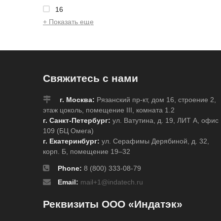
16
+ Показать еще
Свяжитесь с нами
г. Москва:
Рязанский пр-кт, дом 16, строение 2,
этаж цоколь, помещение III, комната 1.2
г. Санкт-Петербург:
ул. Ватутина, д. 19, ЛИТ А, офис
109 (БЦ Омега)
г. Екатеринбург:
ул. Серафимы Дерябиной, д. 32,
корп. Б, помещение 19–32
Phone:
8 (800) 333-08-79
Email:
mail+1@indatech.ru
Реквизиты ООО «Индатэк»