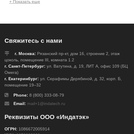
+ Показать еще
Свяжитесь с нами
г. Москва:
Рязанский пр-кт, дом 16, строение 2, этаж
цоколь, помещение III, комната 1.2
г. Санкт-Петербург:
ул. Ватутина, д. 19, ЛИТ А, офис 109 (БЦ
Омега)
г. Екатеринбург:
ул. Серафимы Дерябиной, д. 32, корп. Б,
помещение 19–32
Phone:
8 (800) 333-08-79
Email:
mail+1@indatech.ru
Реквизиты ООО «Индатэк»
ОГРН:
1086672005914