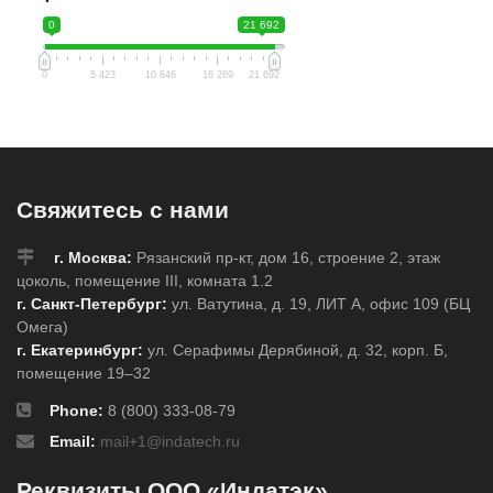
0
21 692
0
5 423
10 846
16 269
21 692
Свяжитесь с нами
г. Москва:
Рязанский пр-кт, дом 16, строение 2, этаж
цоколь, помещение III, комната 1.2
г. Санкт-Петербург:
ул. Ватутина, д. 19, ЛИТ А, офис 109 (БЦ
Омега)
г. Екатеринбург:
ул. Серафимы Дерябиной, д. 32, корп. Б,
помещение 19–32
Phone:
8 (800) 333-08-79
Email:
mail+1@indatech.ru
Реквизиты ООО «Индатэк»