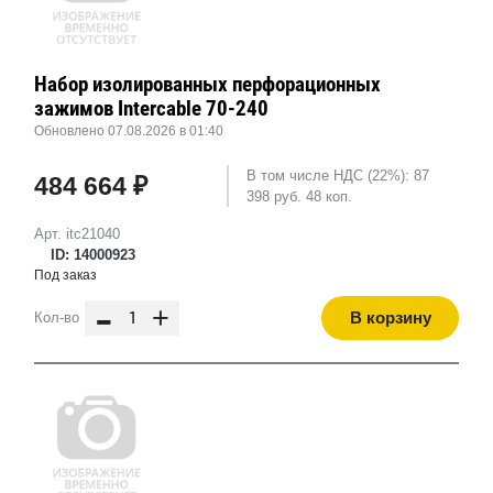
Набор изолированных перфорационных
зажимов Intercable 70-240
Обновлено 07.08.2026 в 01:40
В том числе НДС (22%): 87
484 664 ₽
398 руб. 48 коп.
Арт. itc21040
ID: 14000923
Под заказ
-
+
В корзину
Кол-во