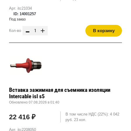
Арт. itc21034
ID: 14001257
Под заказ
-
+
В корзину
Кол-во
Вставка зажимная для съемника изоляции
Intercable isl s5
Обновлено 07.08.2026 в 01:40
В том числе НДС (22%): 4 042
22 416 ₽
руб. 23 коп.
Арт. itc2208050