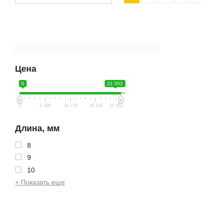
Цена
0
21 552
0
5 388
10 776
16 164
21 552
Длина, мм
8
9
10
+ Показать еще