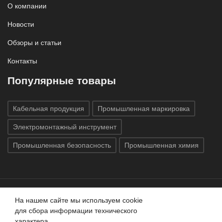
О компании
Новости
Обзоры и статьи
Контакты
Популярные товары
Кабельная продукция
Промышленная маркировка
Электромонтажный инструмент
Промышленная безопасность
Промышленная химия
На нашем сайте мы используем cookie
Все права защищены © 2020
ГК «Индатэк»
Все права
для сбора информации технического
защищены.
Использование материалов с сайта запрещено.
характера.