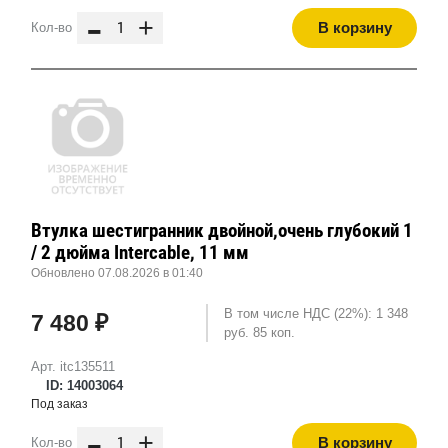
-
+
В корзину
Кол-во
Втулка шестигранник двойной,очень глубокий 1
/ 2 дюйма Intercable, 11 мм
Обновлено 07.08.2026 в 01:40
В том числе НДС (22%): 1 348
7 480 ₽
руб. 85 коп.
Арт. itc135511
ID: 14003064
Под заказ
-
+
В корзину
Кол-во