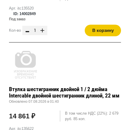
Арт. itc135520
ID: 14002849
Под заказ
-
+
В корзину
Кол-во
Втулка шестигранник двойной 1 / 2 дюйма
Intercable двойной шестигранник длиной, 22 мм
Обновлено 07.08.2026 в 01:40
В том числе НДС (22%): 2 679
14 861 ₽
руб. 85 коп.
Арт. itc135622