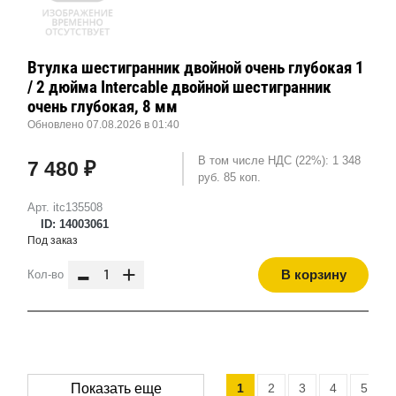
Втулка шестигранник двойной очень глубокая 1
/ 2 дюйма Intercable двойной шестигранник
очень глубокая, 8 мм
Обновлено 07.08.2026 в 01:40
В том числе НДС (22%): 1 348
7 480 ₽
руб. 85 коп.
Арт. itc135508
ID: 14003061
Под заказ
-
+
В корзину
Кол-во
1
2
3
4
5
.
Показать еще