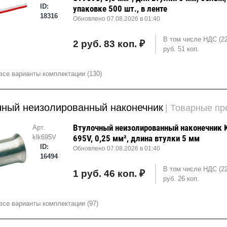
ID:
упаковке 500 шт., в ленте
18316
Обновлено 07.08.2026 в 01:40
В том числе НДС (2
2 руб. 83 коп. ₽
руб. 51 коп.
все варианты комплектации (130)
чный неизолированный наконечник
| Товарные п
Втулочный неизолированный наконечник K
Арт.
klk695V
695V, 0,25 мм², длина втулки 5 мм
ID:
Обновлено 07.08.2026 в 01:40
16494
В том числе НДС (2
1 руб. 46 коп. ₽
руб. 26 коп.
все варианты комплектации (97)