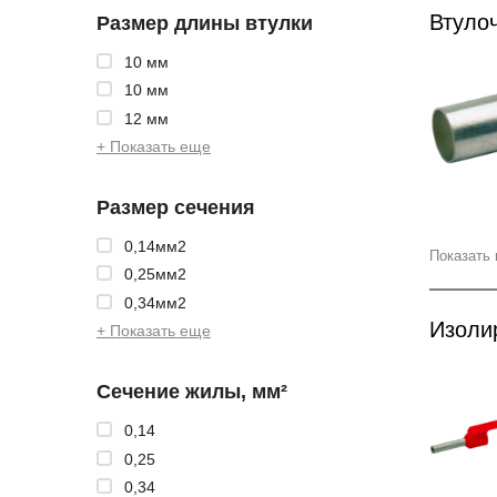
Втуло
Размер длины втулки
10 мм
10 мм
12 мм
+ Показать еще
Размер сечения
0,14мм2
Показать 
0,25мм2
0,34мм2
Изоли
+ Показать еще
Сечение жилы, мм²
0,14
0,25
0,34