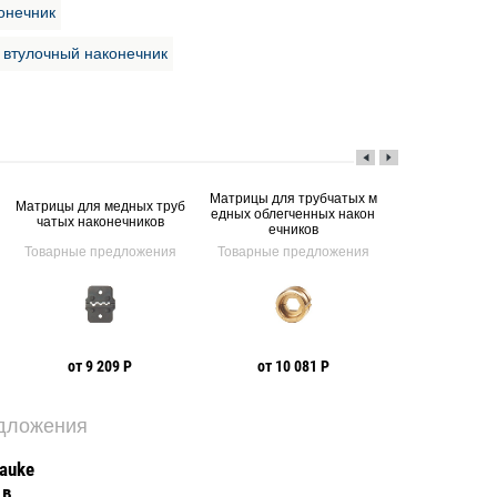
онечник
втулочный наконечник
Матрицы для трубчатых м
Матрицы для медных труб
Наконечник тр
едных облегченных након
чатых наконечников
дны
ечников
Товарные предложения
Товарные предложения
Товарные пр
от 9 209 Р
от 10 081 Р
от 43 руб. 
едложения
auke
 в