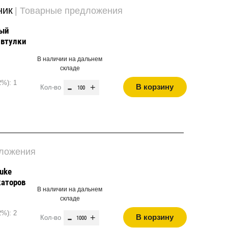
ник
| Товарные предложения
ный
 втулки
В наличии на дальнем
складе
2%): 1
-
+
В корзину
Кол-во
дложения
uke
каторов
В наличии на дальнем
складе
2%): 2
-
+
В корзину
Кол-во