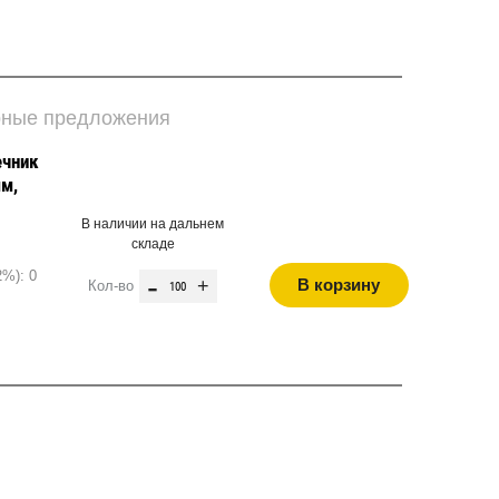
рные предложения
ечник
мм,
В наличии на дальнем
складе
2%): 0
-
+
В корзину
Кол-во