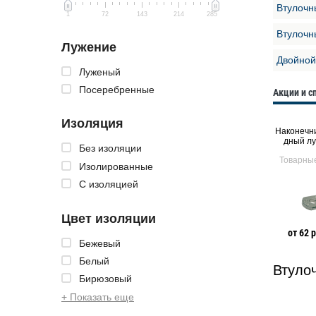
Втулочн
1
72
143
214
285
Втулочн
Лужение
Двойной
Луженый
Посеребренные
Акции и 
Изоляция
х м
Наконечник трубчатый ме
Штыревые изолированны
Наконечни
кон
дный
е наконечники
дный лу
Без изоляции
ия
Товарные предложения
Товарные предложения
Товарны
Изолированные
С изоляцией
Цвет изоляции
от 43 руб. 50 коп. Р
от 97 руб. 78 коп. Р
от 62 р
Бежевый
Белый
Втуло
Бирюзовый
+ Показать еще