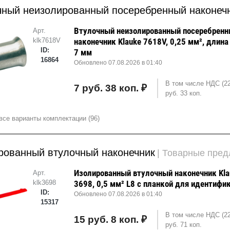
чный неизолированный посеребренный наконеч
Втулочный неизолированный посеребрен
Арт.
klk7618V
наконечник Klauke 7618V, 0,25 мм², длина
ID:
7 мм
16864
Обновлено 07.08.2026 в 01:40
В том числе НДС (2
7 руб. 38 коп. ₽
руб. 33 коп.
все варианты комплектации (96)
рованный втулочный наконечник
| Товарные пре
Изолированный втулочный наконечник Kla
Арт.
klk3698
3698, 0,5 мм² L8 с планкой для идентифи
ID:
Обновлено 07.08.2026 в 01:40
15317
В том числе НДС (2
15 руб. 8 коп. ₽
руб. 71 коп.