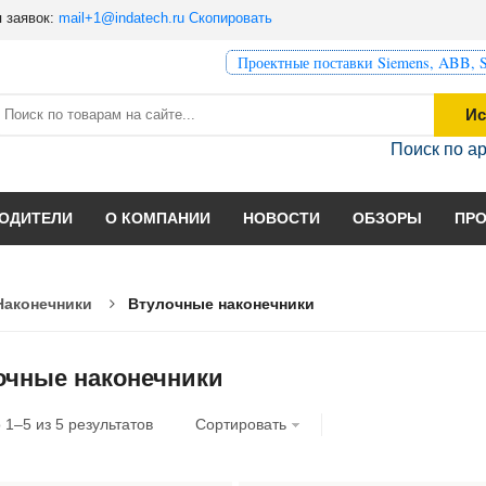
 заявок:
mail+1@indatech.ru
Скопировать
Проектные поставки Siemens, ABB, S
Ис
Поиск по а
ОДИТЕЛИ
О КОМПАНИИ
НОВОСТИ
ОБЗОРЫ
ПР
Наконечники
Втулочные наконечники
очные наконечники
о
1
–
5
из
5
результатов
Сортировать