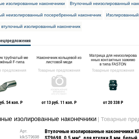
ые изолированные наконечники
Втулочный неизолированный нак
ый неизолированный посеребренный наконечник
Изолированный 
 втулочный изолированный наконечник
спецпредложения
Матрица для неизолирова
к трубчатый ме
Наконечник кольцевой из
нных контактных зажимо
жёный F-типа
листовой меди
в типа FASTON
е предложения
Товарные предложения
Товарные предложения
уб. 54 коп. Р
от 13 руб. 11 коп. Р
от 20 338 Р
чные изолированные наконечники
| Товарные пр
Втулочные изолированные наконечники Kl
Арт.
klkST9698
ST9698, 0,5 мм², для втулки 8 мм, белый,