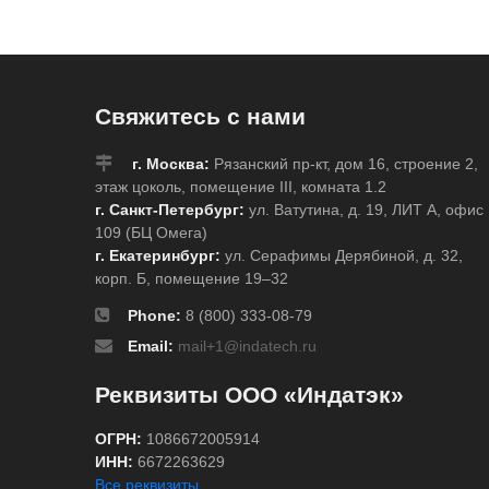
Свяжитесь с нами
г. Москва:
Рязанский пр-кт, дом 16, строение 2,
этаж цоколь, помещение III, комната 1.2
г. Санкт-Петербург:
ул. Ватутина, д. 19, ЛИТ А, офис
109 (БЦ Омега)
г. Екатеринбург:
ул. Серафимы Дерябиной, д. 32,
корп. Б, помещение 19–32
Phone:
8 (800) 333-08-79
Email:
mail+1@indatech.ru
Реквизиты ООО «Индатэк»
ОГРН:
1086672005914
ИНН:
6672263629
Все реквизиты