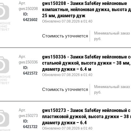
gws150208 - Замки SafeKey нейлоновые
Арт.
gws150208
компактные, нейлоновая дужка, высота 
ID:
25 мм, диаметр дуж
6421602
Обновлено 07.08.2026 в 01:40
Минимальный заказ 
Стоимость уточняется
руб.
gws150336 - Замки SafeKey нейлоновые с
Арт.
gws150336
стальной дужкой, высота дужки – 38 мм,
ID:
диаметр дужки – 6.4 м
6421572
Обновлено 07.08.2026 в 01:40
Минимальный заказ 
Стоимость уточняется
руб.
gws150273 - Замок SafeKey нейлоновый с
Арт.
gws150273
пластиковой дужкой, высота дужки – 38 
ID:
диаметр дужки – 6.4
6421722
Обновлено 07.08.2026 в 01:40