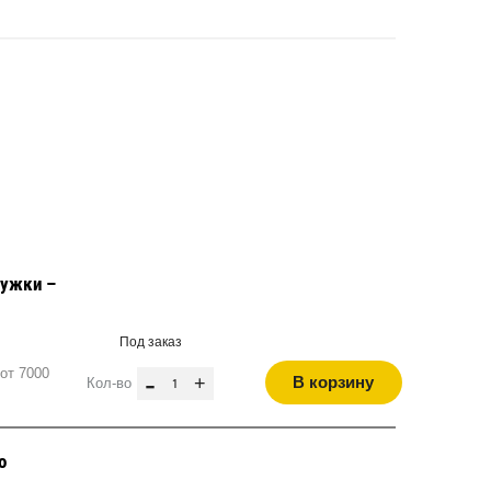
дужки –
Под заказ
от 7000
-
+
В корзину
Кол-во
о