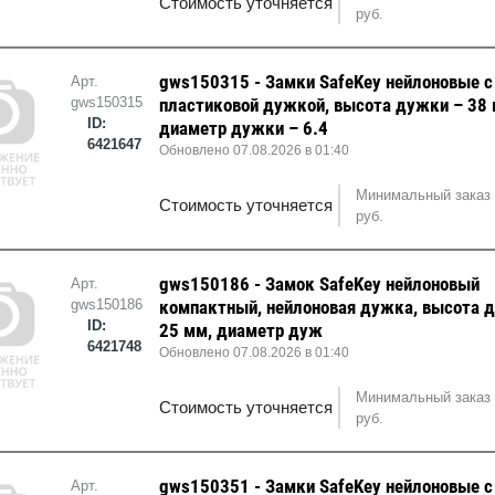
Стоимость уточняется
руб.
gws150315 - Замки SafeKey нейлоновые с
Арт.
gws150315
пластиковой дужкой, высота дужки – 38 
ID:
диаметр дужки – 6.4
6421647
Обновлено 07.08.2026 в 01:40
Минимальный заказ 
Стоимость уточняется
руб.
gws150186 - Замок SafeKey нейлоновый
Арт.
gws150186
компактный, нейлоновая дужка, высота 
ID:
25 мм, диаметр дуж
6421748
Обновлено 07.08.2026 в 01:40
Минимальный заказ 
Стоимость уточняется
руб.
gws150351 - Замки SafeKey нейлоновые с
Арт.