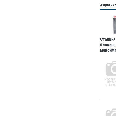
Акции и 
Станция
блокиро
максим
большая
762x63