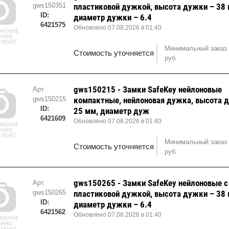
gws150351
пластиковой дужкой, высота дужки – 38 
ID:
диаметр дужки – 6.4
6421575
Обновлено 07.08.2026 в 01:40
Минимальный заказ 
Стоимость уточняется
руб.
gws150215 - Замки SafeKey нейлоновые
Арт.
gws150215
компактные, нейлоновая дужка, высота 
ID:
25 мм, диаметр дуж
6421609
Обновлено 07.08.2026 в 01:40
Минимальный заказ 
Стоимость уточняется
руб.
gws150265 - Замки SafeKey нейлоновые с
Арт.
gws150265
пластиковой дужкой, высота дужки – 38 
ID:
диаметр дужки – 6.4
6421562
Обновлено 07.08.2026 в 01:40