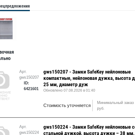
спецпредложения
вочная
ально
 Brady,
5x133 мм
gws150207 - Замки SafeKey нейлоновые
Арт.
gws150207
компактные, нейлоновая дужка, высота 
ID:
25 мм, диаметр дуж
6421601
Обновлено 07.08.2026 в 01:40
Минимальный заказ 
Стоимость уточняется
руб.
gws150224 - Замки SafeKey нейлоновые с
Арт.
gws150224
стальной дужкой, высота дужки – 38 мм,