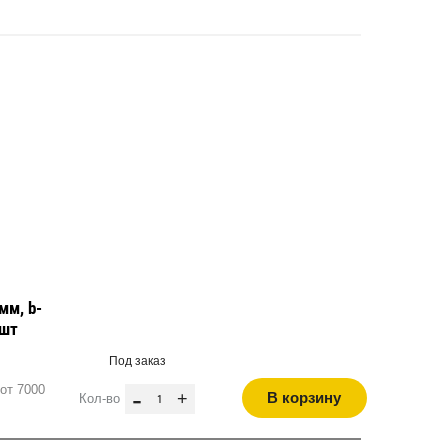
мм, b-
 шт
Под заказ
от 7000
-
+
В корзину
Кол-во