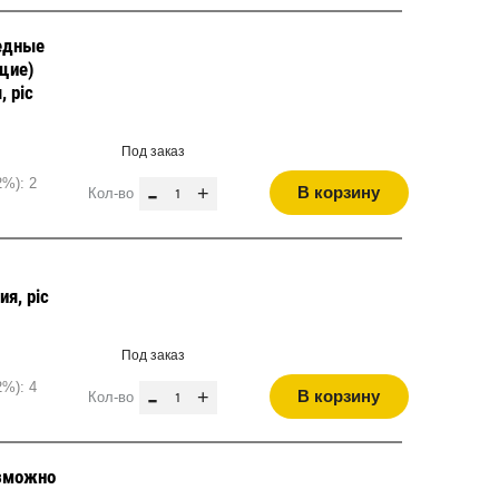
едные
щие)
, pic
Под заказ
2%): 2
-
+
В корзину
Кол-во
я, pic
Под заказ
2%): 4
-
+
В корзину
Кол-во
зможно