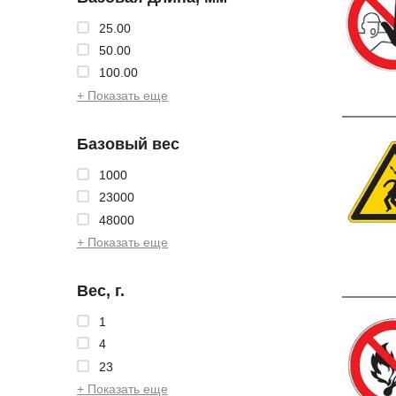
25.00
50.00
100.00
+ Показать еще
Базовый вес
1000
23000
48000
+ Показать еще
Вес, г.
1
4
23
+ Показать еще