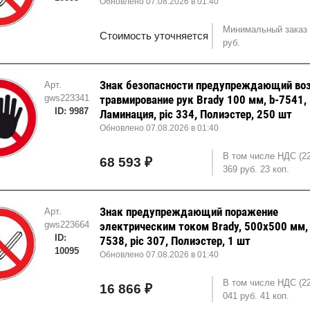
Обновлено 07.08.2026 в 01:40
Минимальный заказ 
Стоимость уточняется
руб.
Знак безопасности предупреждающий во
Арт.
gws223341
травмирование рук Brady 100 мм, b-7541,
ID: 9987
Ламинация, pic 334, Полиэстер, 250 шт
Обновлено 07.08.2026 в 01:40
В том числе НДС (2
68 593 ₽
369 руб. 23 коп.
Знак предупреждающий поражение
Арт.
gws223664
электрическим током Brady, 500x500 мм, 
ID:
7538, pic 307, Полиэстер, 1 шт
10095
Обновлено 07.08.2026 в 01:40
В том числе НДС (2
16 866 ₽
041 руб. 41 коп.