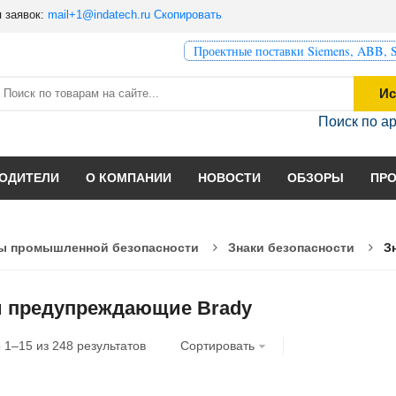
 заявок:
mail+1@indatech.ru
Скопировать
Проектные поставки Siemens, ABB, S
Ис
Поиск по а
ОДИТЕЛИ
О КОМПАНИИ
НОВОСТИ
ОБЗОРЫ
ПР
ы промышленной безопасности
Знаки безопасности
З
и предупреждающие Brady
о
1
–
15
из
248
результатов
Сортировать