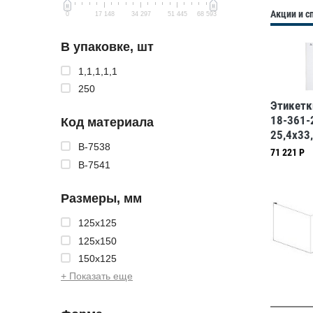
Акции и 
0
17 148
34 297
51 445
68 593
В упаковке, шт
1,1,1,1,1
250
Этикетк
18-361-2
Код материала
25,4x33
B-7538
361B
71 221 Р
B-7541
Размеры, мм
125x125
125x150
150x125
+ Показать еще