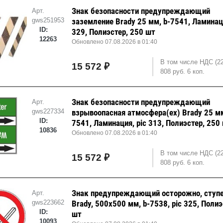
Знак безопасности предупреждающий
Арт.
gws251953
заземление Brady 25 мм, b-7541, Ламинаци
ID:
329, Полиэстер, 250 шт
12263
Обновлено 07.08.2026 в 01:40
В том числе НДС (2
15 572 ₽
808 руб. 6 коп.
Знак безопасности предупреждающий
Арт.
gws227334
взрывоопасная атмосфера(ех) Brady 25 мм
ID:
7541, Ламинация, pic 313, Полиэстер, 250
10836
Обновлено 07.08.2026 в 01:40
В том числе НДС (2
15 572 ₽
808 руб. 6 коп.
Знак предупреждающий осторожно, ступ
Арт.
gws223662
Brady, 500x500 мм, b-7538, pic 325, Полиэ
ID:
шт
10093