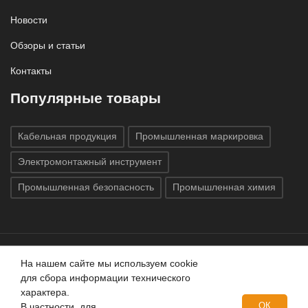
Новости
Обзоры и статьи
Контакты
Популярные товары
Кабельная продукция
Промышленная маркировка
Электромонтажный инструмент
Промышленная безопасность
Промышленная химия
На нашем сайте мы используем cookie
Все права защищены © 2020
ГК «Индатэк»
Все права
для сбора информации технического
защищены.
Использование материалов с сайта запрещено.
характера.
Данный сайт не является публичной офертой, определяемой
ОК
В частности, для