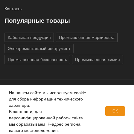
Контакты
Популярные товары
Кабельная продукция
Промышленная маркировка
Электромонтажный инструмент
Промышленная безопасность
Промышленная химия
На нашем сайте мы используем cookie
Все права защищены © 2020
ГК «Индатэк»
Все права
для сбора информации технического
защищены.
Использование материалов с сайта запрещено.
характера.
Данный сайт не является публичной офертой, определяемой
ОК
В частности, для
положениями статей 437 (2) ГК РФ.
персонифицированной работы сайта
мы обрабатываем IP-адрес региона
вашего местоположения.