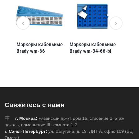
ьные
Маркеры кабельные
Маркеры кабельные
Маркер
Brady wm-66
Brady wm-34-66-bl
Brady 
Свяжитесь с нами
г. Москва:
Рязанский пр-кт, дом 16, строение 2, этаж
цоколь, помещение III, комната 1.2
г. Санкт-Петербург:
ул. Ватутина, д. 19, ЛИТ А, офис 109 (БЦ
Омега)