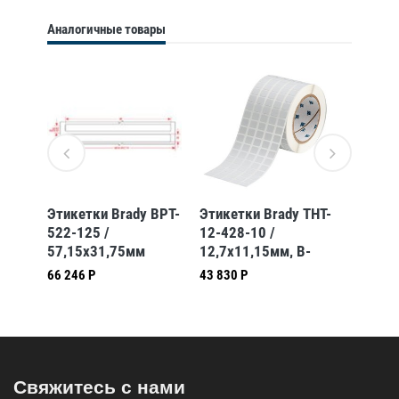
Аналогичные товары
BPT-
Этикетки Brady BPT-
Этикетки Brady THT-
Этикет
499
522-125 /
12-428-10 /
1-423-
57,15x31,75мм
12,7x11,15мм, B-
19,05x
428
423
66 246 Р
43 830 Р
16 110 
Свяжитесь с нами