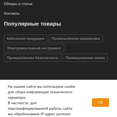
Обзоры и статьи
Контакты
Популярные товары
Кабельная продукция
Промышленная маркировка
Электромонтажный инструмент
Промышленная безопасность
Промышленная химия
На нашем сайте мы используем cookie
Все права защищены © 2020
ГК «Индатэк»
Все права
для сбора информации технического
защищены.
Использование материалов с сайта запрещено.
характера.
Данный сайт не является публичной офертой, определяемой
ОК
В частности, для
положениями статей 437 (2) ГК РФ.
персонифицированной работы сайта
мы обрабатываем IP-адрес региона