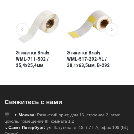
Этикетки Brady
Этикетки Brady
Этикет
WML-711-502 /
WML-517-292-YL /
0309-5
25,4x25,4мм
38,1x63,5мм, B-292
16,51x
Свяжитесь с нами
г. Москва:
Рязанский пр-кт, дом 16, строение 2, этаж
цоколь, помещение III, комната 1.2
г. Санкт-Петербург:
ул. Ватутина, д. 19, ЛИТ А, офис 109 (БЦ
Омега)