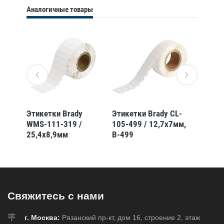
Аналогичные товары
CL-
Этикетки Brady
Этикетки Brady CL-
Этикет
WMS-111-319 /
105-499 / 12,7x7мм,
300-4
-652
25,4x8,9мм
B-499
Свяжитесь с нами
г. Москва:
Рязанский пр-кт, дом 16, строение 2, этаж