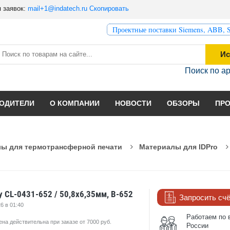
 заявок:
mail+1@indatech.ru
Скопировать
Проектные поставки Siemens, ABB, S
Ис
Поиск по а
ОДИТЕЛИ
О КОМПАНИИ
НОВОСТИ
ОБЗОРЫ
ПР
ы для термотрансферной печати
Материалы для IDPro
y CL-0431-652 / 50,8x6,35мм, B-652
Запросить сч
6 в 01:40
Работаем по 
ена действительна при заказе от 7000 руб.
России