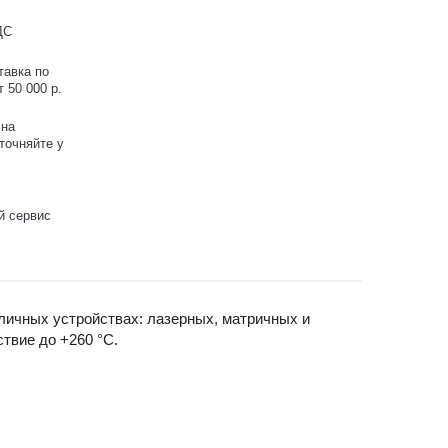
ДС
тавка по
 50 000 р.
 на
точняйте у
й сервис
личных устройствах: лазерных, матричных и
твие до +260 °С.