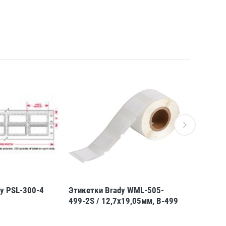
y PSL-300-4
Этикетки Brady WML-505-
Этикетки 
499-2S / 12,7x19,05мм, B-499
25,4x7мм