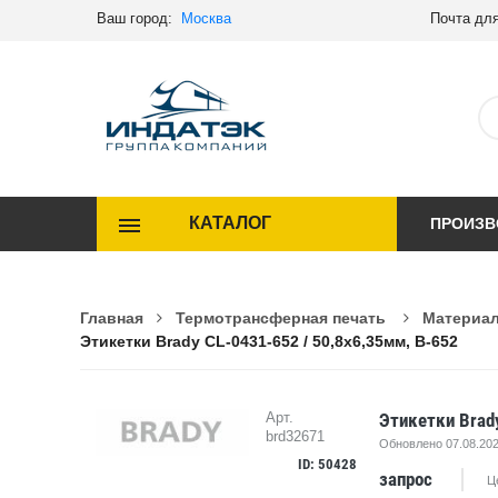
Ваш город:
Москва
Почта для
КАТАЛОГ
ПРОИЗВ
Главная
Термотрансферная печать
Материал
Этикетки Brady CL-0431-652 / 50,8x6,35мм, B-652
Этикетки Brad
Арт.
brd32671
Обновлено 07.08.202
ID: 50428
запрос
Ц