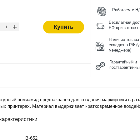
Работаем с Н
-
Бесплатная дос
+
Купить
РФ при заказе от
Наличие товара
складах в РФ (у
менеджера)
Гарантийный и
постгарантийны
турный полиамид предназначен для создания маркировки в раз
ых принтерах. Материал выдерживает кратковременное воздейс
характеристики
B-652