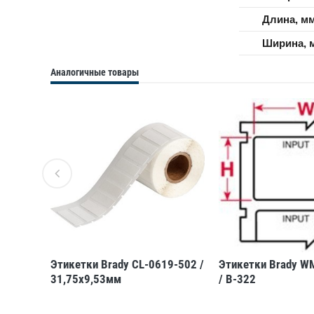
Длина, м
Ширина, 
Аналогичные товары
-652 /
Этикетки Brady CL-0619-502 /
Этикетки Brady W
31,75x9,53мм
/ B-322