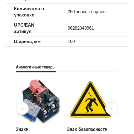
Количество в
250 знаков / рулон
упаковке
UPC/EAN
66282043961
артикул
Ширина, мм
100
Аналогичные товары
сти
Знаки
Знак безопасности
Знаки 