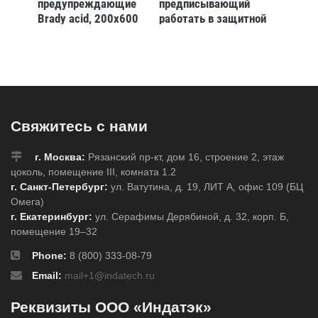
ий
предупреждающие
предписывающий
стоп B
Brady acid, 200x600
работать в защитной
мм, b-7
х
мм, 1 шт
каске Brady 100 мм,
Полиэс
16 866 
7541,
b-7541, Ламинация,
250,
pic 251, Полиэстер,
шт
250 шт
Свяжитесь с нами
г. Москва:
Рязанский пр-кт, дом 16, строение 2, этаж
цоколь, помещение III, комната 1.2
г. Санкт-Петербург:
ул. Ватутина, д. 19, ЛИТ А, офис 109 (БЦ
Омега)
г. Екатеринбург:
ул. Серафимы Дерябиной, д. 32, корп. Б,
помещение 19–32
Phone:
8 (800) 333-08-79
Email:
mail+1@indatech.ru
Реквизиты ООО «Индатэк»