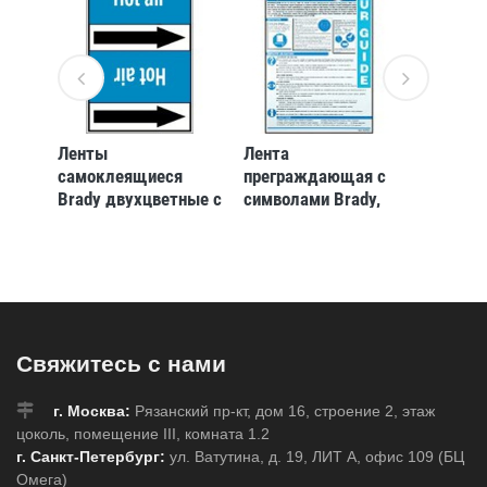
ILE
Ленты
Лента
DO NOT
D
самоклеящиеся
преграждающая с
PHONE
×
Brady двухцветные с
символами Brady,
THIS P
текстом и стрелкой
76x305000 мм,
200 RP,
направления потока,
«caution men at
красный на
work», Рулон
серебристом,
«supply steam»,
127x33000 мм, b-
7541
Свяжитесь с нами
г. Москва:
Рязанский пр-кт, дом 16, строение 2, этаж
цоколь, помещение III, комната 1.2
г. Санкт-Петербург:
ул. Ватутина, д. 19, ЛИТ А, офис 109 (БЦ
Омега)